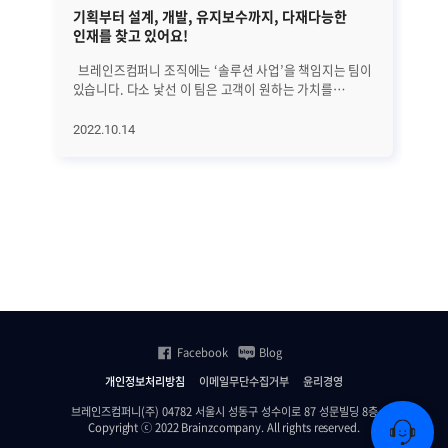
기획부터 설계, 개발, 유지보수까지, 다재다능한
SI
인재를 찾고 있어요!
브레인즈컴퍼니 조직에는 ‘솔루션 사업’을 책임지는 팀이
클
있습니다. 다소 낯선 이 팀은 고객이 원하는 가치를
확산
제공하기 위해 끊임없이 솔루션을 분석하고, 직접 발로
따
뛰며 인사이트를 도출해내고 있다는데요. 이번
데
2022.10.14
20
인터뷰에서는 솔루션 사업팀이 하는 일, 일하는 방식,
탐
원하는 동료상 등에 대해 들어봤습니다. PM으로서 다양한
체
경험과 넓은 스펙트럼을 보유하고 싶은 분이라면
어
주목해주세요! ----------------------------------------------------------
증
------------------ Q. 안녕하세요, 종혁님. 먼저 자기소개
있
부탁드립니다. 안녕하세요, 원종혁입니다. 저는
못
대학원에서 컴퓨터구조를 전공해 자연스럽게 IT회사에
커집니다. 이러한
입사하게 됐고, XML-EDI 솔루션 개발을 시작으로 수많은
관리
프로젝트에서 개발, PL, 설계, PM 역할을 했어요. 현재는
Ev
전략사업본부 솔루션사업팀에서 IT인프라 솔루션 사업을
있습
책임지고 있어요. 고객이 원하는 솔루션을 찾아서
데
Facebook
Blog
제안하는 업무의 특성상 다양한 영역에서 개발했던 경험이
신
많은 도움이 되고 있습니다. Q. 브레인즈컴퍼니에
다
개인정보처리방침
이메일무단수집거부
윤리경영
합류하게 된 계기나 동기가 궁금합니다. 2000년 초반,
준
당시만해도 SW업계는 매일 야근의 연속이었는데
주목
브레인즈컴퍼니(주) 04782 서울시 성동구 성수이로 87 성문빌딩 8층
Copyright ⓒ 2022 Brainzcompany. All rights reserved.
브레인즈컴퍼니는 야근 수당을 준다고 해서
무엇인