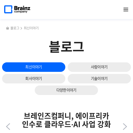
다음
메인
반복영역
[월간
페이스북
트위터
링크드인
블로그
[행사]
페이지로
열기
건너뛰기
이동
ABC뉴스]
공유하기
공유하기
공유하기
공유하기
BB데이
슬라이드
통신3사,
&
보기
AI
월드컵
주도권
블로그
최신이야기
승자는
누가
블로그
될까?
최신이야기
사람이야기
회사이야기
기술이야기
다양한이야기
브레인즈컴퍼니, 에이프리카
인수로 클라우드∙AI 사업 강화