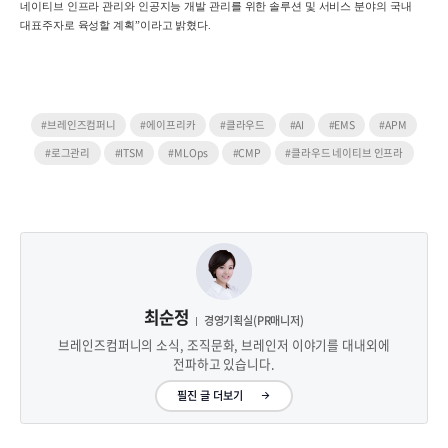
네이티브 인프라 관리와 인공지능 개발 관리를 위한 솔루션 및 서비스 분야의 국내
대표주자로 육성할 계획
”
이라고 밝혔다
.
#브레인즈컴퍼니
#에이프리카
#클라우드
#AI
#EMS
#APM
#로그관리
#ITSM
#MLOps
#CMP
#클라우드 네이티브 인프라
최순정
경영기획실(PR매니저)
브레인즈컴퍼니의 소식, 조직문화, 브레인저 이야기를 대내외에
전파하고 있습니다.
필진 글 더보기