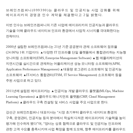
브레인즈컴퍼니
(099390)
는 클라우드 및
인공지능 사업 강화를 위해
에이프리카의 경영권 인수 계약을 체결했다고
2
일 밝혔다
.
이번 인수는 브레인즈컴퍼니의 기존 사업에 에이프리카의 인공지능과 클라우드
기술을 더해 클라우드 네이티브 인프라 환경에서 사업적 시너지를 극대화한다는
전략이다
.
2000
년 설립한 브레인즈컴퍼니는
21
년 기준 공공분야 관제 소프트웨어 점유율
(24.06%) 1
위 기업이다
. ▲
다양한
IT
인프라를 단일 플랫폼에서 통합관리하는 지능형
모니터링 소프트웨어
(EMS, Enterprise Management Software) ▲
웹 애플리케이션의
지연시간을 실시간으로 관제하는 어플리케이션 성능 모니터링 소프트웨어
(APM,
Application Performance Management) ▲
대용량 로그관리 소프트웨어 및 인공지능
소프트웨어
▲IT
서비스 통합관리
(ITSM, IT Service Management)
소프트웨어 등을
주된 사업으로 하고 있다
.
2011
년에 설립된 에이프리카는
▲
인공지능 개발 클라우드 플랫폼
(MLOps, Machine
Learning Operations) ▲
클라우드 매니지먼트 플랫폼
(CMP, Cloud Management
Platform) ▲
클라우드 구축 컨설팅 및 서비스 사업을 주요 사업으로 한다
.
강선근 브레인즈컴퍼니 대표이사는
“
시장 초기부터 클라우드 네이티브 환경의
구축
,
운영관리
,
인공지능 등의 분야에서 착실히 다져온 에이프리카의 기술력을 높이
평가해 인수하게 됐다
”
며
, “
양사는 상호 협력으로 클라우드 및 인공지능 인프라에
관한 고객 수요를 충족시키며 사업 확장을 함께 도모해
,
향후 에이프리카를 클라우드