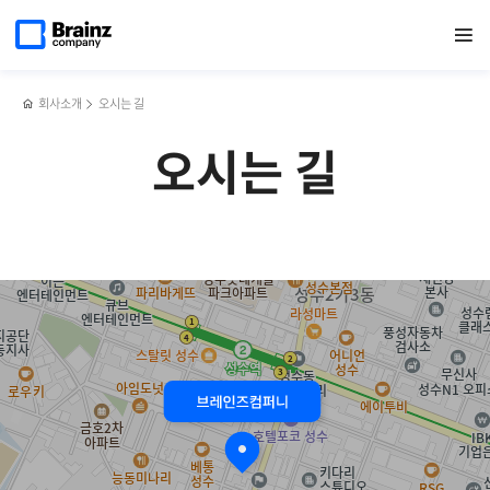
메인
반복영역
페이지로
열기
건너뛰기
이동
회사소개
오시는 길
오시는 길