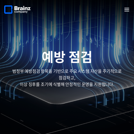
메인
반복영역
페이지로
열기
건너뛰기
이동
예방 점검
범정부 예방점검 항목을 기반으로 주요 시스템 자산을 주기적으로
점검하고,
이상 징후를 조기에 식별해 안정적인 운영을 지원합니다.