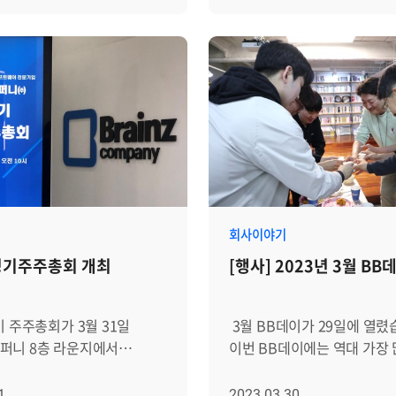
valuation Assurance
브레인즈를 통해 안정과 위
이 추억을 남길 수 있도록
있습니다. 또는 디스크 I/O가
2등급을 획득했다고 19일
받았다는 계영님. 브레인즈
로도 사진을 제공했어요.
서버의 저장소가 과부하됐거
'좋은 동료'와 '믿음'을 꼽은 
행사를 시작하기 앞서,
필요함을 나타낼 수 있습니다
증은 IT보안인증사무국이 IT 제품의
브레인저의 이야기, 들으러 
 그 가족들이 함께
모니터링 소프트웨어에는 관
정성, 신뢰성을 검증하고 이를
----------------------------
 촬영했습니다. 환한 표정의
성능을 파악하는데 도움이 
다. 'Zenius SIEM
Q. 장기근속 포상 소감 부
 기분좋게 행사가
대시보드, 경고 및 보고 기능
 이기종의 다양한 장비에서
매년 신년회 때 진급자나 장
번 행사는
경우가 많습니다. 대시보드는
용량 로그를 수집 및
포상자분들을 보면서 "나도 
 막내, 석빈님이
지표의 실시간 보기를 제공하
 개인정보보호, 개인정보처리스템의
있을 수 있을까?"라는 생각을
. 행사장 앞 무대에 잔뜩
특정 임계값을 초과하거나 
리 등 각종 컴플라이언스에서
어느 순간 자기근속 10년 포
이시나요? 첫 번째로,
감지되면 관리자에게 알림을
전하게 저장하고 관리하는
됐습니다. 이제는 "어떻게 1
이겨라, 가위바위보!" 게임이
서버 관리자는 보고 기능을 
회사이야기
다.
장기근속 포상을 받을 수 있
다. 많은 경쟁자를 물리치고
경과에 따른 성능 추세 및 문
정기주주총회 개최
[행사] 2023년 3월 BB
 EPS(Event Per Second)
고민됩니다. 열심히 하겠습
무대 앞으로 나와 사회자와
보고서를 생성할 수 있으며, 
1TB에 0.02초 이내 검색
Q. 입사
후의 4인이 남았습니다. 그 중
용량 계획 및 리소스 할당 결
으로 로그 수집 현황을
당시 브레인즈컴퍼니와 현재
껏 뽐내던 꼬마숙녀가 우승해
알리는데 사용할 수 있습니다
기 주주총회가 3월 31일
3월 BB데이가 29일에 열렸
 모니터링하고, 수집된
봤을 때 달라진 점이 있다면?
환호를 받으며 상품을
모니터링은 일반적으로 에이
퍼니 8층 라운지에서
이번 BB데이에는 역대 가장
 위/변조 감시 기능을
변화가 있었지만 그 중, '코스
'청기백기'
서버 모니터링과 에이전트 기
여러
참석했는데요. 벚꽃엔딩을 주제로
특히 HTML5 기반 반응형 웹
가장 큰 변화가 아닐까하는 
됐는데요. 초등학교 입학 전
모니터링, 이 두 가지 주요 
참석해주셨습니다! 이번
한만큼 행사장 입구부터 벚꽃
1
2023.03.30