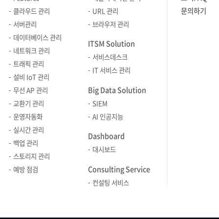
인터페이스
마시멜로우 
이날 모인 브레인저들은 차장급 이상에
문의하기
클라우드 관리
URL 관리
SaaS(Soft
진행됐는데요
장기근속자 분들이 대부분이었는데요.
서버관리
브라우저 관리
Servic
마시멜로우를
모두 편하게 대해 주셔서 화기애애한
데이터베이스 관리
준비하고 있
ITSM Solution
쌓은 가족 
분위기 속에서 따뜻한 시간을 보낼 수
네트워크 관리
증정했습니다. 이어서, 
서비스데스크
있었습니다. 이제 브행시를 진행한 지
트래픽 관리
풀었습니다.
IT 서비스 관리
1년이 됐습니다. 모든 부서가 한 번
설비 IoT 관리
다양한 문
이상씩 브행시에 참여하면서
Big Data Solution
무선 AP 관리
거쳐 최후의
소통해나가고 있는데요. 함께 하지 못해
교환기 관리
SIEM
ITSM 팀
본 부서들이 서로 밥 한끼 할 때까지,
운영자동화
AI 인공지능
이번에는 
브행시는 앞으로도 쭈욱~~~~~
실시간 관리
다각 달리기!
계속됩니다!!!!
Dashboard
게임이 진행
백업 관리
대시보드
브레인저들
스토리지 관리
거머쥐었네요. 행사장
Consulting Service
예방 점검
제출했던 로
컨설팅 서비스
나와 각 번
진행됐습니
원하는 번호