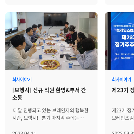
소통의 장을 만들어왔습니다.
인증 EAL(E
모두 빠짐없
BB데이에서는 신규 직원을 소개하기도
Level) 
폴라로이드
하고, 다른 층에 근무해 평소 이야기
밝혔다.
본격적인 
나눌 기회가 없는 팀과 교류할 기회도
국내 CC인
브레인저와
가질 수 있었습니다. 또, 개발자와 일반
보안성, 안
단체사진을
직군 사이의 벽도 허물며 지난달 해외
인증하는 제도
참가자들!
워크숍에서 여행 메이트가 되기도
v2.0'은
시작됐습니다. 이
했고, 업무적으로도 도움을 받을 수
발생되는 대
영업그룹의
있었습니다. 이번 4월 BB데이에서도
분석하고,
진행했습니다
어김없이 신규 직원들이 참석해, 타
접속기록관
쌓인 경품들 보
부서의 브레인저와 교류하며 함께
로그를 안
"사회자를 
회사이야기
회사이야기
1주년을 축하하는 시간을 가졌습니다.
소프트웨어
진행됐습니
[브행시] 신규 직원 환영&부서 간
제23기 
BB데이하면 빠질 수 없는 술과
제품은 162만
20여명이 
소통
음식! 항상 인기 많은 치킨, 처음
의 인덱싱과 
겨뤘고, 최
시켜보는 마라샹궈와 궁합이 좋은
성능을 바탕
미모를 한
매달 진행되고 있는 브레인저의 행복한
제23기 정
고량주, 그리고 1주년을 축하하기 위해
실시간으로
가족들의 
시간, 브행시! 분기 마지막 주에는
브레인즈컴
성수 맛집 오복떡집에서 공수해 온
로그에 대한
차지했습니다! 다음으로 
선근님과 신규 직원들이 함께
열렸습니다. 바쁘신 와중에도 
떡까지 알차게 준비해 봤어요. 1년 간
제공한다. 
게임이 진행
점심식사를 하는데요. 최근
주주분들이 
2023.04.11
2023.03.3