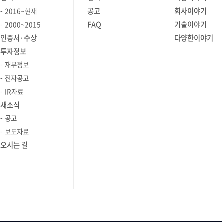
이 부족한
음과
담당합니다. 서버 관리자는 기업의
자리를
메일이었는데요. (강선근 만세!)
공고
회사이야기
2016~현재
게 도움을
 에이전트는
비전과 전략을 달성하기 위해 서버를
선근님은 항상 브레인저들을 회사의
FAQ
기술이야기
2000~2015
했습니다.
, 네트워크
비롯한 IT 시스템의 방향을 수립하는 IT
했습니다.
가장 큰 자산으로 생각하고 있으며,
인증서·수상
다양한이야기
이야기하기가
 있습니다.
전문가입니다. 서버 관리자는 높은
 채욱님이
브레인저 또한 선근님을 믿고 지지하고
투자정보
항상 감사한
수준의 가동 시간과 가용성을 보장하고
행사
있습니다. D-day_다낭으로 출발~
재무정보
고
지면 적시에
서버, 시스템 및 애플리케이션의
을 가져 간
16일 오후 2시, 브레인저들은 여행사
수
전자공고
모니터링:
소프트웨어 및 하드웨어 기능과 같은
리고 이날은
측에서 준비한 버스를 타고
 매력은?
IR자료
는 로그를
구성 요소를 평가합니다. 서버 관리자의
회
인천국제공항으로 향했습니다.
 있겠지만,
새소식
용해
주요 업무는 조직의 규모와 특정 요구
데이에
선근님의 플렉스로 저비용항공사가 아닌
 큰 이유는
공고
인 파악에
사항에 따라 다를 수 있지만, 일반적으로
끝난 후
아시아나항공을 타고 무사히
 사람이
보도자료
안 모니터링:
아래와 같습니다. 서버 관리자의 주요
다낭국제공항에 도착! 숙소로 이동하기
 좋은 것은
 상태를
업무 1. 서버 설치 및 구성 서버 설치
오시는 길
전, 여분의 달러를 또 나눠주는
습니다.
 들어,
및 구성은 서버 관리자의 필수 업무로,
저들 간
브레인즈는 정말 사랑입니다. 선근님의
료로 회사
인 상태,
서버 하드웨어, 소프트웨어 및 네트워크
서로 어떤
플렉스는 여기서 끝이
가 남아있을
 위협을
인프라에 대한 기술적 전문 지식, 세부
기 나누며
아니었습니다…… 숙소가 무려
신경 써줘서
사항에 대한 주의 및 철저한 이해가
음 달이면,
5성급의 쉐라톤 그랜드 다낭
 Q. 더
에이전트는
필요한 복잡한 작업입니다. 서버
. 4월
리조트!!!!!! 실내로 들어서기 전부터
기 위해
의 상태를
관리자는 최적의 성능, 보안 및 안정성을
브레인저들을 반겨주고, 들어서자마자