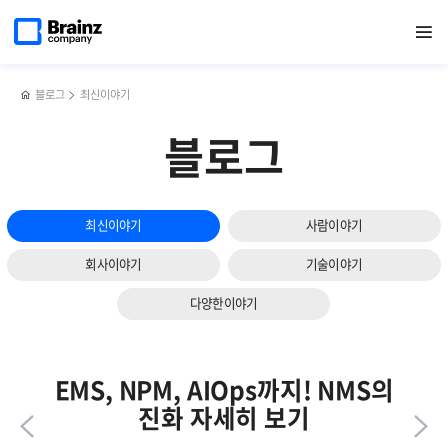
다음
메인
반복영역
지속적인
페이스북
트위터
링크드인
블로그
쿠버네티스
페이지로
열기
건너뛰기
이동
성과를
공유하기
공유하기
공유하기
공유하기
(K8s)
슬라이드
내기
모니터링에서
보기
위한
가장
첫걸음,
중요한
블로그
최신이야기
'이것'부터
두
관리
가지?!
블로그
하라?!
최신이야기
사람이야기
회사이야기
기술이야기
다양한이야기
EMS, NPM, AIOps까지! NMS의
진화 자세히 보기