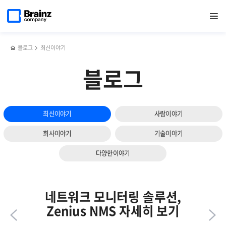
다음
메인
반복영역
서버
페이스북
트위터
링크드인
블로그
DB
페이지로
열기
건너뛰기
이동
모니터링
공유하기
공유하기
공유하기
공유하기
관리
슬라이드
툴,
툴,
보기
Zenius
Zenius
SMS의
DBMS의
블로그
최신이야기
주요기능과
주요기능과
특장점
특장점
블로그
최신이야기
사람이야기
회사이야기
기술이야기
다양한이야기
네트워크 모니터링 솔루션,
Zenius NMS 자세히 보기