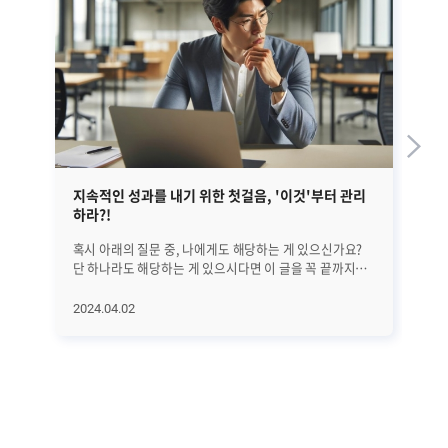
지속적인 성과를 내기 위한 첫걸음, '이것'부터 관리
EM
하라?!
혹시 아래의 질문 중, 나에게도 해당하는 게 있으신가요?
앞선
단 하나라도 해당하는 게 있으시다면 이 글을 꼭 끝까지
정
읽어보시기 바랍니다. 25년간 수많은 리더들을 분석해
글
의학적으로 밝혀낸 '지속적으로 성과를 만드는 방법'에
대해서
2024.04.02
20
대해서 하나씩 알아보려고 합니다. 오늘은 첫 번째로
A
지속적인 성과를 위해 가장 먼저 관리해야 할 '이것'에
진
대해서 알아보겠습니다. 과연 '이것'은 무엇일까요? (*
살펴보겠습니
알림: 이 글은 의사이자 CEO인 앨런 왓킨스의 [조율하여
전반
리딩하라(Coherence)]라는 책을 기반으로
단계
씌여졌습니다.) ㅣ가장 먼저 알고 관리해야 할 것은..
수
비즈니스에서는 수익과 이익 시장 점유율 확대 등 좋은
모