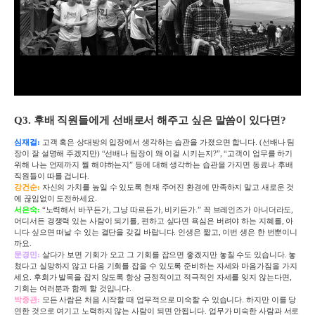
Q3.
후배 직원들에게 선배로서 해주고 싶은 말씀이 있다면
?
심재걸
:
고객 혹은 상대방의 입장에서 생각하는 습관을 가졌으면 합니다
. (
선배나 팀
장이 잘 설명해 주겠지만
)
“선배나 팀장이 왜 이걸 시키는지
?
”
,
“고객이 업무를 하기
위해 나는 언제까지 뭘 해야하는지” 등에 대해 생각하는 습관을 가지면 동료나 후배
직원들이 따를 겁니다
.
강건순
:
자신의 가치를 높일 수 있도록 현재 주어진 환경에 만족하지 말고 새로운 것
에 끊임없이 도전하세요
.
서은숙
:
“노력해서 바꾸든가
,
그냥 따르든가
,
비키든가
.
” 꼭 브레인즈가 아니더라도
,
어디서든 경쟁력 있는 사람이 되기를
,
편하고 싶다면 욕심은 버려야 하는 지혜를
,
아
니다 싶으면 떠날 수 있는 결단을 갖길 바랍니다
.
인생은 짧고
,
이번 생은 한 번뿐이니
까요
.
문경민
:
살다가 보면 기회가 오고 그 기회를 잡으면 좋겠지만 놓칠 수도 있습니다
.
놓
쳤다고 실망하지 않고 다음 기회를 잡을 수 있도록 준비하는 자세와 마음가짐을 가지
세요
.
후회가 발목을 잡지 않도록 항상 긍정적이고 적극적인 자세를 잊지 않는다면
,
기회는 여러분과 함께 할 것입니다
.
박종관
:
모든 사람은 처음 시작할 때 업무적으로 미숙할 수 있습니다
.
하지만 이를 당
연한 것으로 여기고 노력하지 않는 사람이 되면 안됩니다
.
업무가 미숙한 사람과 서로