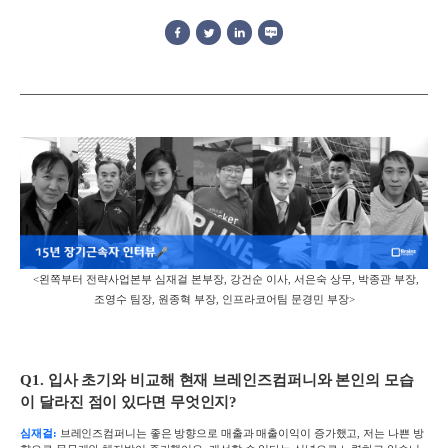
<왼쪽부터 전략사업본부 심재걸 본부장, 강건순 이사, 서은숙 상무, 박종관 부장,
조영수 팀장, 원종혁 부장, 인프라코어팀 문경민 부장>
Q1.
입사 초기와 비교해 현재 브레인즈컴퍼니와 본인의 모습
이 달라진 점이 있다면 무엇인지
?
심재걸:
브레인즈컴퍼니는 좋은 방향으로 매출과 매출이익이 증가했고
,
저는 나쁜 방