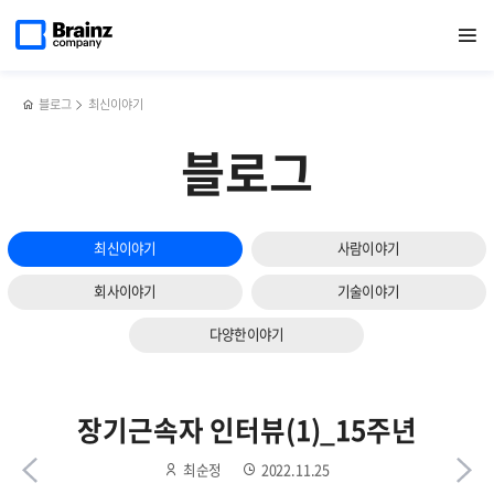
다음
메인
반복영역
업계
페이스북
트위터
링크드인
블로그
[행복한
페이지로
열기
건너뛰기
이동
1위
공유하기
공유하기
공유하기
공유하기
회사
슬라이드
회사에서
만들기
보기
개발
TF]
경험을
꼰대와
블로그
최신이야기
쌓고
어른의
싶다면?
차이
블로그
최신이야기
사람이야기
회사이야기
기술이야기
다양한이야기
장기근속자 인터뷰(1)_15주년
최순정
2022.11.25