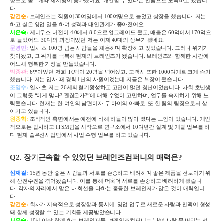
향으로 몸무게와 체지방이 증가했어요
.
개선할 수 있다는 신념으로 노력하고 있습니
다
.
강건순:
브레인즈는 직원이 30여명에서 100여명으로 늘었고 상장을 했습니다. 저는
하고 싶은 영업 일을 하며 성격과 대인관계가 좋아졌어요.
서은숙:
제니우스 버전이 4.0에서 8.0으로 업그레이드 됐고, 매출은 60억에서 170억으
로 늘었어요. 30대의 과장이었던 저는 이제 40대의 상무가 됐네요.
문경민
:
입사 초
100
명 넘는 사람들을 채용하며 확장하고 있었습니다
.
그러나 위기가
찾아왔고
,
그 위기를 극복해 현재의 브레인즈가 됐습니다
.
브레인즈와 함께한 시간에
어느새 행복한 가정을 만들었습니다
.
박종관:
6명이었던 저희 TC팀이 20명을 넘어섰고, 고객사 또한 1000여개로 크게 증가
했습니다. 저는 입사 때 경력 1년의 사원이었는데 지금은 부장이 됐습니다.
조영수
:
입사 초 저는
26
세의 혈기왕성하고 고민이 많던 청년이었습니다
.
사회 초년생
이 그렇듯 “이게 맞나
?
괜찮은가
?
”에 대해 수없이 고민하며
,
업무를 숙지하기 위해 노
력했습니다
.
현재는 한 여인의 남편이자 두 아이의 아빠로
,
또 한 팀의 팀장으로서 살
아가고 있습니다
.
원종혁
:
조직적인 측면에서는 예전에 비해 허들이 많아 졌다는 느낌이 있습니다
.
개인
적으로는 입사하고
ITSM
팀을 시작으로 연구소에서
10
여년간 설계 및 개발 업무를 하
다 현재 솔루션사업팀에서 사업 수행 업무를 하고 있습니다
.
Q2.
장기근속할 수 있었던 브레인즈컴퍼니의 매력은
?
심재걸:
15
년 동안 좋은 사람들과 서로를 존중하고 배려하며 좋은 제품을 선보이기 위
해 산전수전을 겪어왔습니다
.
이를 통해 더욱더 서로를 존중하고 배려하게 됐습니
다
.
각자의 자리에서 맡은 바 최선을 다하는 훌륭한 브레인저가 많은 것이 매력입니
다
.
강건순:
회사가 지속적으로 성장함과 동시에
,
영업 업무로 새로운 사람과 인맥이 형성
돼 함께 성장할 수 있는 기회를 제공받았습니다
.
서은숙:
10년 이상 함께 하는 브레인저들. 브레인즈컴퍼니는 '나쁜 사람 못 버티는 선