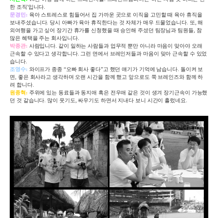
한 조직'입니다.
문경민
:
육아 스트레스로 힘들어서 집 가까운 곳으로 이직을 고민할 때 육아 휴직을
보내주셨습니다
.
당시 아빠가 육아 휴직한다는 것 자체가 매우 드물었습니다
.
또
,
해
외여행을 가고 싶어 장기간 휴가를 신청했을 때 승인해 주셨던 팀장님과 팀원들
,
참
많은 혜택을 주는 회사입니다
.
박종관
:
사람입니다
.
같이 일하는 사람들과 업무적 뿐만 아니라 마음이 맞아야 오래
근속할 수 있다고 생각합니다
.
그런 면에서 브레인저들과 마음이 맞아 근속할 수 있었
습니다
.
조영수
:
와이프가 종종 “오빠 회사 좋다”고 했던 얘기가 기억에 남습니다
.
돌이켜 보
면
,
좋은 회사라고 생각하며 오랜 시간을 함께 했고 앞으로도 쭉 브레인즈와 함께 하
려 합니다
.
원종혁
:
주위에 있는 동료들과 동지애 혹은 전우애 같은 것이 생겨 장기근속이
가능했
던 것 같습니다
.
많이 웃기도
,
싸우기도 하면서 지내다 보니 시간이 흘렀네요
.