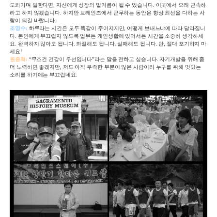
도와가며 일한다면
,
자신에게 성장의 밑거름이 될 수 있습니다
.
이곳에서 오래 근속하
라고 하지 않겠습니다
.
하지만 브레인즈에서 근무하는 동안은 항상 최선을 다하는 사
람이 되길 바랍니다
.
조영수
:
하루라는 시간은 모두 똑같이 주어지지만
,
어떻게 보내느냐에 따라 달라집니
다
.
본인에게 부끄럽지 않도록 업무든 개인생활에 있어서든 시간을 소중히 생각하세
요
.
완벽하지 않아도 됩니다
.
좌절해도 됩니다
.
실패해도 됩니다
.
단
,
절대 포기하지 마
세요
!
원종혁
:
“무조건 건강이 우선입니다”라는 말을 전하고 싶습니다
.
자기개발을 위해 좀
더 노력하면 좋겠지만
,
저도 아직 부족한 부분이 많은 사람이라 누구를 위해 멋있는
소리를 하기에는 부끄럽네요
.