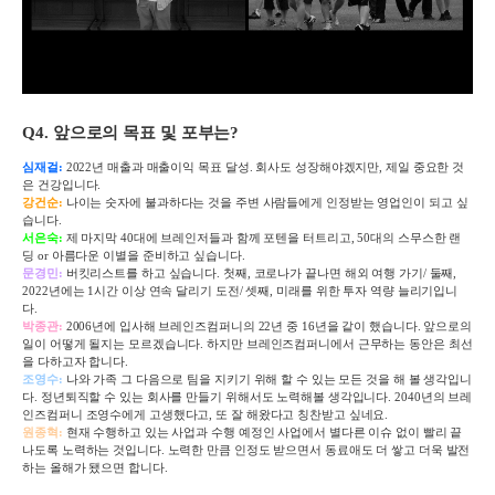
Q4.
앞으로의 목표 및 포부는
?
심재걸
:
2022
년 매출과 매출이익 목표 달성
.
회사도 성장해야겠지만
,
제일 중요한 것
은 건강입니다
.
강건순
:
나이는 숫자에 불과하다는 것을 주변 사람들에게 인정받는 영업인이 되고 싶
습니다
.
서은숙
:
제 마지막
40
대에 브레인저들과 함께 포텐을 터트리고
, 50
대의 스무스한 랜
딩
or
아름다운 이별을 준비하고 싶습니다
.
문경민
:
버킷리스트를 하고 싶습니다
.
첫째
,
코로나가 끝나면 해외 여행 가기/
둘째
,
2022
년에는
1
시간 이상 연속 달리기 도전/
셋째
,
미래를 위한 투자 역량 늘리기입니
다.
박종관
:
2006
년에 입사해 브레인즈컴퍼니의
22
년 중
16
년을 같이 했습니다
.
앞으로의
일이 어떻게 될지는 모르겠습니다
.
하지만 브레인즈컴퍼니에서 근무하는 동안은 최선
을 다하고자 합니다
.
조영수
:
나와 가족 그 다음으로 팀을 지키기 위해 할 수 있는 모든 것을 해 볼 생각입니
다
.
정년퇴직할 수 있는 회사를 만들기 위해서도 노력해볼 생각입니다
. 2040
년의 브레
인즈컴퍼니 조영수에게 고생했다고
,
또 잘 해왔다고 칭찬받고 싶네요
.
원종혁
:
현재 수행하고 있는 사업과 수행 예정인 사업에서 별다른 이슈 없이 빨리 끝
나도록 노력하는 것입니다
.
노력한 만큼 인정도 받으면서 동료애도 더 쌓고 더욱 발전
하는 올해가 됐으면 합니다
.