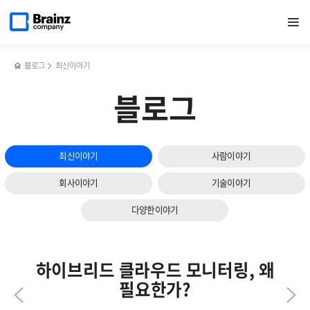
다음
메인
반복영역
브레인즈컴퍼니,
페이스북
트위터
링크드인
블로그
서버
페이지로
열기
건너뛰기
이동
NHN
공유하기
공유하기
공유하기
공유하기
모니터링
슬라이드
클라우드와
솔루션의
보기
진행한
필수조건과
[솔루션
최신
블로그
최신이야기
설명회]
트렌드
성료
블로그
최신이야기
사람이야기
회사이야기
기술이야기
다양한이야기
하이브리드 클라우드 모니터링, 왜
필요한가?