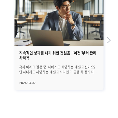
지속적인 성과를 내기 위한 첫걸음, '이것'부터 관리
EM
하라?!
혹시 아래의 질문 중, 나에게도 해당하는 게 있으신가요?
앞선
단 하나라도 해당하는 게 있으시다면 이 글을 꼭 끝까지
정
읽어보시기 바랍니다. 25년간 수많은 리더들을 분석해
글
의학적으로 밝혀낸 '지속적으로 성과를 만드는 방법'에
대해서
2024.04.02
20
대해서 하나씩 알아보려고 합니다. 오늘은 첫 번째로
A
지속적인 성과를 위해 가장 먼저 관리해야 할 '이것'에
진
대해서 알아보겠습니다. 과연 '이것'은 무엇일까요? (*
살펴보겠습니
알림: 이 글은 의사이자 CEO인 앨런 왓킨스의 [조율하여
전반
리딩하라(Coherence)]라는 책을 기반으로
단계
씌여졌습니다.) ㅣ가장 먼저 알고 관리해야 할 것은..
수
비즈니스에서는 수익과 이익 시장 점유율 확대 등 좋은
모