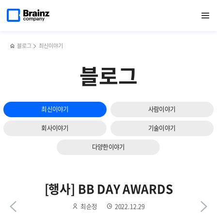
다음
메인
반복영역
제니우스,
페이스북
트위터
링크드인
블로그
[월간
페이지로
열기
건너뛰기
이동
주요
공유하기
공유하기
공유하기
공유하기
ABC뉴스]
슬라이드
CSP
내년
보기
5곳
IT
마켓플레이스에
기술
블로그
최신이야기
등록...
키워드는?...AI·
클라우드
제로트러스트
블로그
시장
·
공략
클라우드
가속화
최신이야기
사람이야기
회사이야기
기술이야기
다양한이야기
[행사] BB DAY AWARDS
최순정
2022.12.29