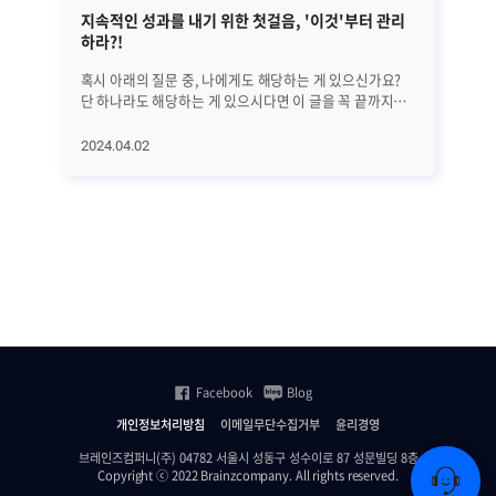
지속적인 성과를 내기 위한 첫걸음, '이것'부터 관리
EM
하라?!
혹시 아래의 질문 중, 나에게도 해당하는 게 있으신가요?
앞선
단 하나라도 해당하는 게 있으시다면 이 글을 꼭 끝까지
정
읽어보시기 바랍니다. 25년간 수많은 리더들을 분석해
글
의학적으로 밝혀낸 '지속적으로 성과를 만드는 방법'에
대해서
2024.04.02
20
대해서 하나씩 알아보려고 합니다. 오늘은 첫 번째로
A
지속적인 성과를 위해 가장 먼저 관리해야 할 '이것'에
진
대해서 알아보겠습니다. 과연 '이것'은 무엇일까요? (*
살펴보겠습니
알림: 이 글은 의사이자 CEO인 앨런 왓킨스의 [조율하여
전반
리딩하라(Coherence)]라는 책을 기반으로
단계
씌여졌습니다.) ㅣ가장 먼저 알고 관리해야 할 것은..
수
비즈니스에서는 수익과 이익 시장 점유율 확대 등 좋은
모
'결과'를 내는 것이 가장 중요합니다. 그리고 그 결과를
분석하고
만들기 전에는 당연히 '행동'이 있어야 하죠. 그렇다면 그
SN
'행동'에 영향을 미치는 요인들은 무엇이 있을까요? 위
등
그림에서도 볼 수 있는 것처럼 우리의 '행동'을 결정하는
집
Facebook
Blog
것은 바로 '생각'입니다. 이 글을 읽고 있다가도 '좀 별로인
관
것 같은데...' 하는 생각이 들면 바로 그만 읽는 행동을 하게
모니
개인정보처리방침
이메일무단수집거부
윤리경영
되는 것처럼. 그리고 그런 생각에 깊이 연관되어 큰 영향을
플랫
주는 것은 '느낌'입니다. 운동을 예로 들어보면, 건강한 몸
상
브레인즈컴퍼니(주) 04782 서울시 성동구 성수이로 87 성문빌딩 8층
Copyright ⓒ 2022 Brainzcompany. All rights reserved.
(결과)을 위해 운동(행동)을 해야겠다고 생각하지만 아예
등