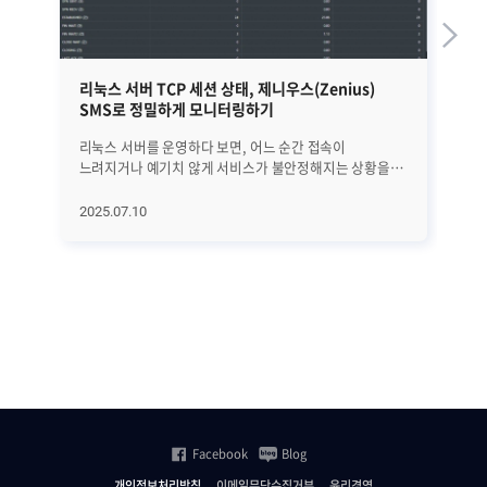
리눅스 서버 TCP 세션 상태, 제니우스(Zenius)
[
SMS로 정밀하게 모니터링하기
S
리눅스 서버를 운영하다 보면, 어느 순간 접속이
1. SNMP(Simple Network Management Protocol)
느려지거나 예기치 않게 서비스가 불안정해지는 상황을
란
마주하게 됩니다. 이런 문제가 발생했을 때, 운영자가 가장
사
먼저 점검해야 할 항목 중 하나가 바로 TCP 세션
서버
2025.07.10
20
상태입니다. ESTABLISHED, CLOSE_WAIT, TIME_WAIT
장
같은 세션 상태는 단순한 연결 여부만을 보여주는 것이
또
아니라, 애플리케이션의 처리 흐름, 외부의 비정상적인
장
접근 시도, 포트 자원 고갈 등 다양한 시스템 이상 징후를
된답
담고 있습니다. 이런 세션 정보를 파악하기 위해
SN
일반적으로는 netstat이나 ss 같은 명령어를 사용합니다.
모
하지만 수많은 연결 중에서 문제가 되는 세션을 빠르게
취약
식별하기는 어렵고, 시간 흐름에 따른 변화나 포트별 집중
St
현상까지 함께 분석하려면 복잡한 수작업이 필요합니다.
• 
특히 여러 서버를 동시에 운영하거나 실시간 대응이
개
필요한 환경에서는 이 같은 방식만으로는 한계가
제
Facebook
Blog
명확합니다. Zenius SMS이러한 문제점을 해결해주는
널리
기능을 갖추고 있습니다. Zenius는 리눅스 서버의 TCP
복
개인정보처리방침
이메일무단수집거부
윤리경영