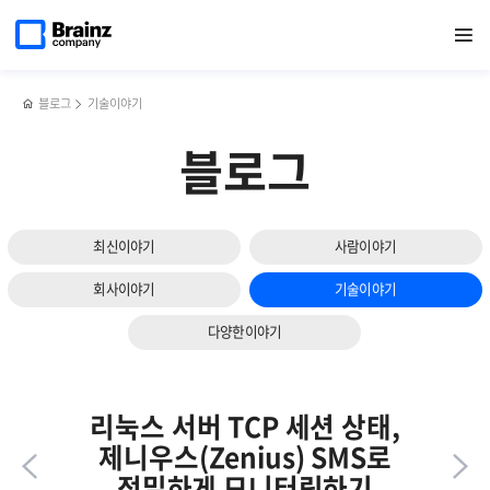
다음
메인
반복영역
전산설비관리
페이스북
트위터
링크드인
블로그
브레인즈컴퍼니,
페이지로
열기
건너뛰기
이동
시스템,
공유하기
공유하기
공유하기
공유하기
[K-
슬라이드
Zenius
ICT
보기
FMS의
Week
주요
in
블로그
기술이야기
기능과
BUSAN
특장점
2025]
블로그
참가
후기
최신이야기
사람이야기
회사이야기
기술이야기
다양한이야기
리눅스 서버 TCP 세션 상태,
제니우스(Zenius) SMS로
정밀하게 모니터링하기