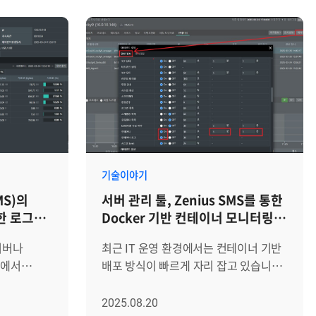
순한 장애도
있기 때문에, 터미널 접속 단계부터
 있습니다.
명령어 실행 이력까지 관리하는 체계는
MS의
안정적인 운영의 기본이 됩니다. 서버
리 기능은
모니터링 툴 Zenius SMS의 터미널
 핵심
보안관리 기능은 이러한 요구에 맞춰
급
설계된 기능으로, 터미널 연결을 통한
있는 표준
모든 작업 내용을 실시간으로 녹화하고,
 처리
시스템에 치명적인 명령어 실행을
고서를
사전에 통제하며, 비인가된 IP나
소중한
시간대의 접근을 원천적으로
기술이야기
차단합니다. 관리자는 이 기능을 통해
S)의
서버 관리 툴, Zenius SMS를 통한
계를
서버 접근에 대한 투명한 감사 자료를
한 로그
Docker 기반 컨테이너 모니터링
하는 방법을
확보하고, 강력한 보안 체계를 손쉽게
팁
니다.
구축할 수 있습니다. Zenius SMS가
서버나
최근 IT 운영 환경에서는 컨테이너 기반
확인 절차
제공하는 터미널 보안관리 기능의
비에서
배포 방식이 빠르게 자리 잡고 있습니다.
과정은 크게
설정부터 실제 활용 가이드까지,
상적으로
특히 Docker는 가볍고 이식성이
항) 등록과
단계별로 자세히 알아보겠습니다. 기능
 오류나
뛰어나며, 새로운 서비스를 빠르게
2025.08.20
확인으로
구성 및 확인 절차 Zenius SMS에서