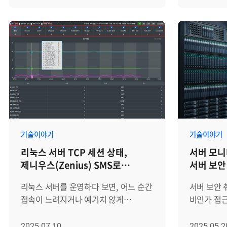
단순히 '서버가 켜져 있는지'만 확인하는
이어질 수 
모니터링의 중심은 서버 자원 사용량
확보하고, 
수준을 넘어, 이기종 인프라를
명령 실행 
확인이었습니다. CPU 사용률이 높은지,
선제적으로 
통합적으로 관제하고 장애를 사전에
안정적인 운영의
메모리가 부족한지, 디스크 용량이
제공합니다.
차단하는 것이 운영의 핵심 과제가
SMS의 서
임계치에 도달했는지, 특정 프로세스가
보여주는 
되었습니다. 하지만 모니터링 도구가
이력 조회 
정상적으로 동작하는지를 확인하는
해결책으로 
파편화되어 있거나 시스템 자체가
설계된 기능
방식입니다. 이 기준은 여전히
모니터링 
무거워 운영에 부담을 준다면, 관리
사용, 명령
중요합니다. 다만 최근 운영 환경에서는
1. 이기종
효율은 떨어지고 운영자의 피로도는
한 화면에
서버 한 대의 상태만으로 장애를
묶는 '통합
가중될 수밖에 없습니다. 이러한 배경
관리자는 이
판단하기 어려워졌습니다. 서비스는
·DBMS·
속에서, 복잡한 하이브리드 환경을
계정의 활동
온프레미스 서버, 클라우드 인프라,
다른 제조
단순하고 명쾌하게 관리하기 위한 서버
발생 시 빠
컨테이너, 네트워크, 데이터베이스,
하기 때문에
기술이야기
기술이야기
모니터링 툴로 Zenius SMS(Server
있습니다. 서버 관리 툴 Zenius SMS의
WAS 등 여러 계층 위에서 동작합니다.
운영하면 
리눅스 서버 TCP 세션 상태,
서버 모니
Monitoring System)가 폭넓게
계정이력 
하나의 장애가 여러 시스템에 영향을
(Silo) 가
제니우스(Zenius) SMS로
서버 보안
활용되고 있습니다. 많은 기관과
살펴보며, 
주고, 반대로 사용자 불편은 발생했지만
Framew
정밀하게 모니터링하기
기업들이 서버 운영 효율화를 위한
안정성과 
서버 지표만 보면 정상처럼 보이는
이기종 자
리눅스 서버를 운영하다 보면, 어느 순간
서버 보안
해답으로 Zenius SMS를 선택하는지,
높이는지를
경우도 있습니다. 이런 변화 속에서 서버
설계되어, 
접속이 느려지거나 예기치 않게
비인가 접
그 4가지 핵심 이유를 구체적으로
서버 관리 툴
모니터링은 다음과 같은 방향으로
계층의 데
서비스가 불안정해지는 상황을 마주하게
수 있는 구
살펴보겠습니다. 서버 모니터링을
및 명령어 
확장되고 있습니다. - 서버 자원
해석할 수 있
됩니다. 이런 문제가 발생했을 때,
소프트웨어의
2025.07.10
2025.05.2