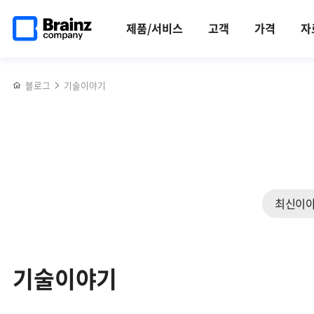
검색
메인
반복영역
페이지로
건너뛰기
제품/서비스
고객
가격
자
이동
블로그
기술이야기
최신이
기술이야기