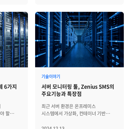
모두
배포할 수 있다는 장점 덕분에 개발과
터미널 보안을 설정하는 과정은 크게
 이 로그를
운영 전반에서 가장 많이 활용되는 기술
관리] :
감사 수집 활성화, 금지 명령어 설정,
빠르게
중 하나입니다. 하지만 이렇게 편리한
 먼저 장애
접근 제어 설정, 그리고 이력 확인의
기 전에
Docker도 관리 측면에서는 쉽지 않은
만드는
4단계로 나뉩니다. Step 1. [SMS > 상세
과제를 안고 있습니다. 컨테이너는 짧은
의
> 접근관리] : 감사 수집 및 명령어 통제
분 단순히
주기로 만들어졌다가 사라지고, 서비스
 이동하면
활성화 가장 먼저 터미널 보안의 기초가
워드를
부하에 따라 개수가 급격히 늘어나거나
있습니다.
되는 감사 수집 기능을 활성화해야
경우가
줄어듭니다. 이런 특성 때문에 기존 서버
기 위해
합니다. SMS > 상세 > 접근관리 메뉴로
 문제가
모니터링만으로는 전체 상황을 정확히
이동하면 우측의 설정 화면에서 감사
필요한
파악하기 어렵습니다. Zenius SMS는
시 항목(예:
수집 항목을 확인할 수 있습니다. 이
 정작
서버·네트워크·스토리지를 비롯해
 선택합니다.
기능을 ON으로 설정하면 이후 터미널을
기술이야기
 경우이고,
Docker 환경까지 아우르는 통합
 수도
통해 이루어지는 모든 작업 이력이
례 6가지
서버 모니터링 툴, Zenius SMS의
순해 실제
모니터링 플랫폼으로, HTML5 기반
 공통적으로
모니터링되고 녹화됩니다. 또한, 명령어
주요기능과 특장점
점입니다.
UI와 강력한 데이터 수집·분석 기능을
니다.
통제 항목을 ON으로 설정하여 위험한
비스
제공합니다. 이를 통해 운영자는
 조치
명령어 사용을 제한할 준비를 합니다.
더
최근 서버 환경은 온프레미스
어렵습니다.
컨테이너의 성능, 로그, 프로세스,
SMS는
설정을 변경한 후에는 반드시 화면
야 할
시스템에서 가상화, 컨테이너 기반
서버
파일시스템, 이미지 정보를 한 화면에서
나누어
좌상단의 적용 버튼을 클릭해야 변경
해야 할
인프라, 하이브리드 및 멀티
MS의 파일
관리하고 분석할 수 있습니다. 서버
는 스냅샷
사항이 서버에 반영됩니다. (참고:
 따라서
클라우드까지 다양해지며 점점 더
2024.12.13