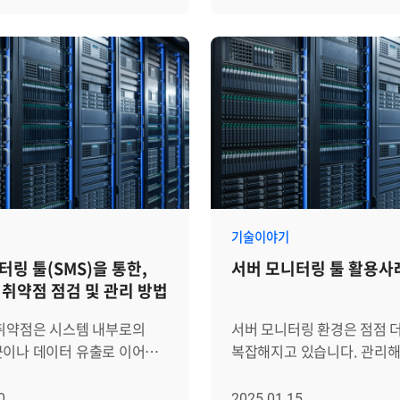
있기 때문에, 계정별 접속과
경고와 같은 문제 신호까지 
AI 기반 분석을 통해 운영자가
나뉩니다. Step 1. [운영관리 >
이력을 관리하는 체계는
로그라는 형태로 남게 되지요.
대응할 수 있는 환경을
유지보수정보 > 조치권고사항 
 기본이 됩니다. Zenius
잘 살펴보면 시스템 상태를 
 단순히 자원의 상태를
감시항목 선택 및 가이드 등록
버 계정 접속 이력 및 명령어
파악할 수 있고, 문제가 생기
모니터링을 넘어 실무적인
유형별 표준 대응 매뉴얼을 
기능은 이러한 요구에 맞춰
미리 대응할 수도 있습니다. 하지만
이어지는 Zenius의 통합
단계입니다. 운영관리 메뉴
으로, 로그인 내역, su 명령
기존의 로그 모니터링은 대부
강점 3가지를 살펴보겠습니다.
조치권고사항 관리 화면으로
어 실행, 계정 및 그룹 정보를
데이터를 모으거나 특정 키
 인프라를 단일 플랫폼으로
등록된 리스트를 확인할 수 
서 통합적으로 제공합니다.
찾아내는 수준에 머무르는 
 가시성' 서버·네트워크
여기서 새로운 가이드를 만들
 기능을 통해 서버 내 모든
많습니다. 이 때문에 두 가지
WAS·클라우드 자원은 서로
등록 화면으로 진입합니다. 등록
을 투명하게 확인하고, 문제
자주 발생합니다. 하나는 불
사와 기술 스택을 기반으로
화면에서 가이드를 적용할 감
르게 원인을 추적할 수
알람이 지나치게 많이 발생해
, 자원별 전용 도구를 따로
CPU Used(%))을 검색하여
기술이야기
중요한 이벤트가 묻혀버리는
필연적으로 데이터 사일로
특정 서버나 그룹에만 적용할
터링 툴(SMS)을 통한,
서버 모니터링 툴 활용사
조회 기능을 단계별로
다른 하나는 조건이 너무 단
 발생합니다. Zenius EMS는
있지만, 보통은 전체 서버에
 취약점 점검 및 관리 방법
이 기능이 어떻게 운영
장애 상황을 놓칠 수 있다는 
ork 기반의 단일 플랫폼 위에서
적용되는 표준 가이드를 만듭
보안 가시성을 동시에
결국 이런 방식만으로는 서
원을 통합 관리하도록
선택한 항목에 대해 구체적인
 취약점은 시스템 내부로의
서버 모니터링 환경은 점점 
 자세히 알아보겠습니다.
안정성을 충분히 보장하기 
자원 간 경계를 허물고 전
방법을 작성합니다. Zenius 
근이나 데이터 유출로 이어질
복잡해지고 있습니다. 관리해
 Zenius SMS로 서버 계정
이런 한계를 보완하기 위해 
이터를 하나의 맥락에서
가이드를 두 가지 유형으로 
조적 결함을 의미합니다. 이는
서버와 장비가 늘어나고 처리
이력 관리하는 방법 Zenius
모니터링 솔루션 Zenius S
도록 지원합니다. 단일
관리할 수 있습니다. 첫 번째
 결함, 설정 오류, 불완전한
데이터와 트래픽도 증가함에
0
2025.01.15