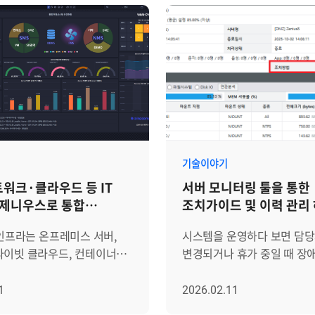
기술이야기
워크·클라우드 등 IT
서버 모니터링 툴을 통한
 제니우스로 통합
조치가이드 및 이력 관리
야 하는 3가지 이유
 인프라는 온프레미스 서버,
시스템을 운영하다 보면 담
라이빗 클라우드, 컨테이너
변경되거나 휴가 중일 때 장
로드가 혼재하며 빠르게
발생하여 곤란을 겪는 경우가
 있습니다. 서버·네트워크
있습니다. 숙련된 엔지니어
1
2026.02.11
WAS는 물론 항온항습기·UPS
시스템에 남아있지 않고 개