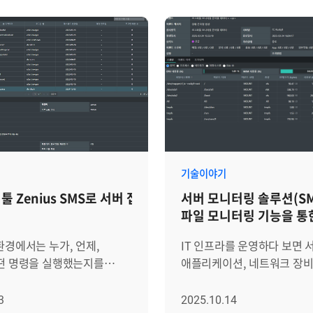
환경설비까지, 관리해야 할
기억에만 의존해 있다면, 단
와 데이터의 양이 함께
큰 서비스 중단으로 이어질 수
다. 이런 환경에서
서버 모니터링 툴 Zenius S
도구를 따로 운영하는 방식은
조치권고사항 및 조치내역 관
를 드러냅니다. CPU 부하,
이러한 문제를 해결하기 위한
래픽, DB 세션,
기능입니다. 장애 발생 시 초
션 응답 시간이 서로 다른
엔지니어도 즉시 참고할 수 
져 있으면, 운영자는 장애가
가이드라인을 제공하고, 장애
다 데이터를 직접 짜 맞추며
후에는 조치 내역과 결과 보
해야 합니다. 그만큼
시스템에 등록하여 조직의 
기술이야기
own Time)도 길어집니다.
자산으로 남길 수 있습니다. Zenius
툴 Zenius SMS로 서버 접속 및 명령어 이력 관리하기
서버 모니터링 솔루션(SM
라를 일관된 정책으로 묶고,
SMS를 활용해 장애 대응 체
파일 모니터링 기능을 통
반해 즉각 판단할 수 있는
표준화하고 노하우를 자산화
모니터링 방법
체계가 필요한 이유입니다.
단계별로 자세히 알아보겠습
환경에서는 누가, 언제,
IT 인프라를 운영하다 보면 
니의 Zenius EMS는
Zenius SMS 기능 구성 및 
떤 명령을 실행했는지를
애플리케이션, 네트워크 장
속에서 Observability
장애 대응 체계를 구축하는 
하는 것이 필수입니다. 작은
다양한 기록이 쌓입니다. 정
합 관리 아키텍처를 바탕으로
사전 가이드라인(조치권고사
 시스템 장애나 보안 사고로
동작하고 있다는 메시지부터,
3
2025.10.14
 인프라 전반의 가시성을
실제 상황 발생 시 가이드 