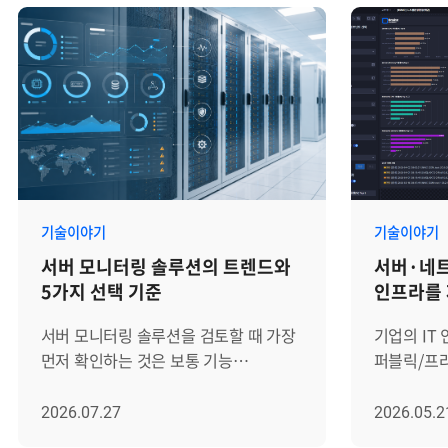
기술이야기
기술이야기
서버 모니터링 솔루션의 트렌드와
서버·네트
5가지 선택 기준
인프라를
모니터링해
서버 모니터링 솔루션을 검토할 때 가장
기업의 IT
먼저 확인하는 것은 보통 기능
퍼블릭/프
목록입니다. CPU, 메모리, 디스크,
기반 워크
네트워크 사용량을 볼 수 있는지, 장애
복잡해지고
2026.07.27
2026.05.2
알림을 받을 수 있는지, 대시보드를
·DBMS·