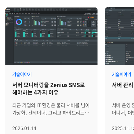
제공하는지와 같은 항목입니다. 물론
같은 전산 
이러한 기능은 중요합니다. 하지만 실제
자원의 종류
운영 환경에서는 기능의 유무보다 더
늘어나는 추세입니
중요한 질문이 있습니다.우리 인프라
자원별로 
환경에서 장애를 얼마나 빨리 인지하고,
분명한 한계
원인을 얼마나 정확히 좁히며, 운영자가
네트워크 트
실제 조치까지 이어갈 수 있는가? 최근의
애플리케이
서버 모니터링 솔루션은 단순히 서버
콘솔에 흩어
상태를 보여주는 도구에 머물지
발생할 때마
않습니다. 하이브리드 클라우드,
원인을 추적
기술이야기
기술이야기
컨테이너, 복잡한 애플리케이션 구조,
다운타임(D
서버 모니터링을 Zenius SMS로
서버 관리 
보안 요구사항, 운영 자동화와
분산된 인프
해야하는 4가지 이유
연결되면서 IT 운영의 핵심 기반으로
데이터에 기
확장되고 있습니다. 그렇다면 서버
통합 관제 
최근 기업의 IT 환경은 물리 서버를 넘어
서버 운영 
모니터링 솔루션의 최근 트렌드와 도입
브레인즈컴퍼
가상화, 컨테이너, 그리고 하이브리드
어디서, 어
전 확인해야 할 5가지 선택 기준은
이러한 흐름 
클라우드까지 확장되며 그 복잡성이
명확히 추적
무엇인지 자세히 살펴보겠습니다. 서버
기반의 통
전례 없이 높아졌습니다. 과거처럼
명령 하나가
2026.01.14
2025.11.1
모니터링 솔루션의 최근 흐름 과거 서버
이기종 IT