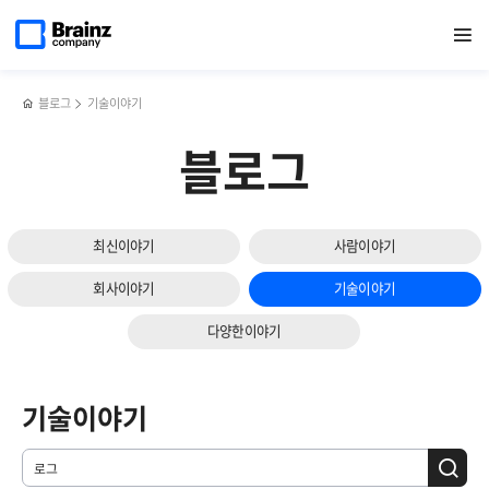
메인
검색
반복영역
페이지로
열기
건너뛰기
이동
블로그
기술이야기
블로그
최신이야기
사람이야기
회사이야기
기술이야기
다양한이야기
기술이야기