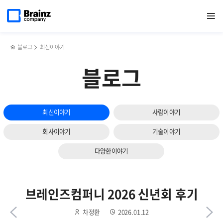
다음
메인
반복영역
효율적인
페이스북
트위터
링크드인
블로그
서버
페이지로
열기
건너뛰기
이동
로그
공유하기
공유하기
공유하기
공유하기
모니터링을
슬라이드
모니터링과
Zenius
보기
실시간
SMS로
로그
해야하는
블로그
최신이야기
분석을
4가지
위한
이유
블로그
OpenSearch
PPL
활용
가이드
최신이야기
사람이야기
회사이야기
기술이야기
다양한이야기
브레인즈컴퍼니 2026 신년회 후기
차정환
2026.01.12