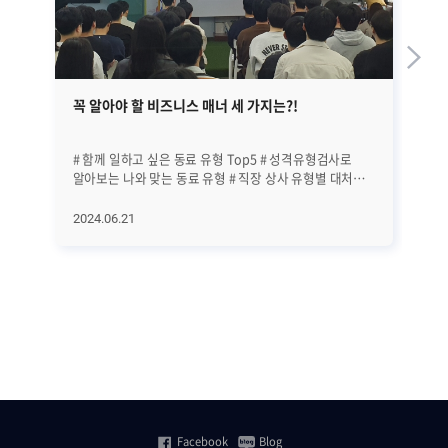
꼭 알아야 할 비즈니스 매너 세 가지는?!
일
(
# 함께 일하고 싶은 동료 유형 Top5 # 성격유형검사로
브
알아보는 나와 맞는 동료 유형 # 직장 상사 유형별 대처
파
방법은?! SNS나 커뮤니티를 통해 자주 접할 수 있는 인기
있습
클립의 주제입니다. 내가 '어떤 일'을 하는지 못지않게
전
2024.06.21
20
내가 '어떤 사람들'과 함께 일하는지가 점점 더 중요한
있습니다. 또한 I
요소로 자리 잡고 있습니다. 모두가 생각하는 좋은 상사와
어
동료의 필수조건이자, 나 스스로도 직장에서 좋은 평가를
체
받을 수 있는 기본 중의 기본이 바로 '비즈니스
위해 
매너'입니다. 비즈니스 매너와 에티켓을 지키는 것이
일본
한편으로는 쉽게 느껴지지만, 의외로 어렵고 막막할 때도
다
많은 것이 사실입니다. 처음 직장에 들어와 눈치로 익혀둔
자세히 정리
'눈칫밥(?)'과, 틈틈이 어깨너머로 익혀둔 스킬들을
은?! [2024 Japan IT Week Autumn]은 
기반으로 회사 생활을 하지만, 가끔씩은 '이런 질문까지
관
해도 될까?' 혹은 '내가 지금 어떻게 말하고 행동하는 게
일본
맞을까?'하는 생각이 들기도 하는데요. 이러한 고민들을
국
Facebook
Blog
해결하고, 조금 더 수월한 직장 생활을 만들기 위한
기