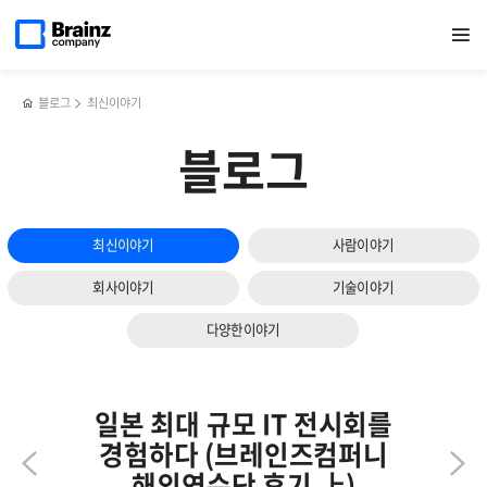
다음
메인
반복영역
쿠버네티스
페이스북
트위터
링크드인
블로그
쌀쌀한
페이지로
열기
건너뛰기
이동
모니터링
공유하기
공유하기
공유하기
공유하기
날씨를
슬라이드
솔루션,
따뜻하게
보기
Zenius
녹여준,
K8s의
겨울맞이
블로그
최신이야기
주요기능과
커피차
특장점
이벤트
블로그
최신이야기
사람이야기
회사이야기
기술이야기
다양한이야기
일본 최대 규모 IT 전시회를
경험하다 (브레인즈컴퍼니
해외연수단 후기 上)