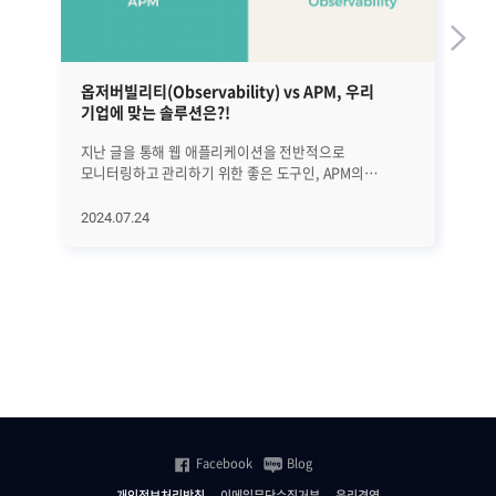
옵저버빌리티(Observability) vs APM, 우리
오
기업에 맞는 솔루션은?!
가
지난 글을 통해 웹 애플리케이션을 전반적으로
지난
모니터링하고 관리하기 위한 좋은 도구인, APM의
A
핵심요소와 기능에 대해서 알아봤습니다(지난 글 보기).
보
APM은 분명 좋은 도구이지만 문제 원인이 애플리케이션,
맞
2024.07.24
20
웹, WAS, DB가 아닌 특정한 시스템 오류이거나 클라우드
사
네이티브 환경에서의 장애일 경우 문제 발생 원인을
포인트였습니
명확히 밝히기 어려울 수 있습니다. 따라서 이번 시간에는
비용
APM의 한계성은 무엇이고, 이를 보완하기 위한 방법은
있
무엇인지 자세히 살펴보겠습니다. │APM 한계성 불과
될 수 있는데
얼마 전까지만 해도 예상치 못한 장애를 탐지하고
알
분석하는 것은, 기존 APM만으로 충분했었습니다.
살펴보
기존에는 모놀리식 구조로 되어있어 애플리케이션이 적은
Sourc
수로 구성되어 있었고, Web-WAS-DB가 모두 단일 구조로
핵
구성되어 있었기 때문입니다. 하지만 현재 대다수
배포
기업들은 MSA 환경에서 서비스를 구축하고, DevOps
소
Facebook
Blog
구조로 업무를 진행하는 경우가 많습니다. 즉 클라우드
의
네이티브 환경에서는 기존 모놀리식 구조의 APM의 한계가
강
개인정보처리방침
이메일무단수집거부
윤리경영