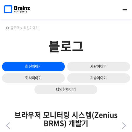
다음
메인
반복영역
범정부
페이스북
트위터
링크드인
블로그
효율적인
페이지로
열기
건너뛰기
이동
정보시스템
공유하기
공유하기
공유하기
공유하기
로그
슬라이드
예방점검체계
모니터링과
보기
대응
실시간
솔루션,
로그
블로그
최신이야기
Zenius
분석을
GPM의
위한
블로그
4가지
OpenSearch
장점
PPL
활용
가이드
최신이야기
사람이야기
회사이야기
기술이야기
다양한이야기
브라우저 모니터링 시스템(Zenius
BRMS) 개발기