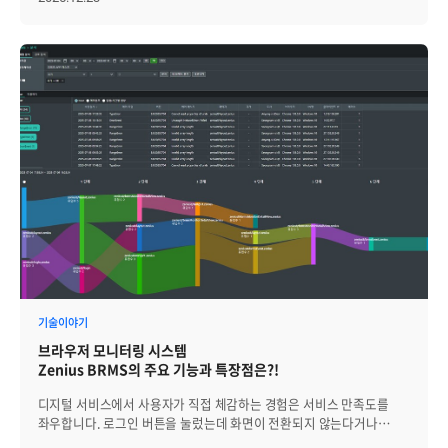
시스템 전체의 상태를 파악하는 '옵저버빌리티(Observability)'의
중요성은 그 어느 때보다 커졌습니다. 이러한 배경에서
브레인즈컴퍼니는 고객들이 사용자 경험의 최접점인 웹 브라우저
구간까지 모니터링 범위를 확장하여 서비스 전반의 가시성을 확보할 수
있도록, 브라우저 모니터링 시스템인 'Zenius BRMS(Browser
Monitoring System)'를 개발하게 되었습니다. 사용자 행동 추적과
정밀한 체감 성능 분석이 강점인 Zenius BRMS의 핵심 엔진을 구현하기
위한 내용을 정리했습니다. 우리만의 아키텍처: 중계 에이전트가 없는
통합 파이프라인 Zenius BRMS는 브라우저 데이터 수집의 핵심 도구로
표준 오픈소스 프레임워크를 채택했습니다. 이는 특정 벤더에 종속되지
않으면서 MSA 및 클라우드 네이티브 환경의 사실상 표준(De Facto
Standard)으로 자리 잡은 기술이기 때문입니다. 단순히 데이터를
수집하는 기능을 넘어, 데이터의 생성부터 전송까지 수집 라이프사이클
전체를 아우르는 포괄적인 규격을 갖추었다는 점이 결정적인 도입
배경이 되었습니다. 다만, 표준 아키텍처를 그대로 따르기보다는 운영
환경에 최적화된 구조를 설계하는 데 집중했습니다. 이미 백엔드 데이터
처리의 중추 역할을 하는 자사 매니저가 존재하므로, 이를 최대한
기술이야기
활용하여 전체 구조를 단순화하기로 한 것입니다. 결과적으로 운영
브라우저 모니터링 시스템
복잡도를 높이는 별도의 오픈소스 수집 에이전트를 중간에 두는 대신,
Zenius BRMS의 주요 기능과 특장점은?!
브라우저에서 수집한 데이터를 자사 매니저로 직접 전송하는 효율적인
통합 파이프라인을 구축했습니다. “애플리케이션 -> 매니저 -> 저장소”
디지털 서비스에서 사용자가 직접 체감하는 경험은 서비스 만족도를
구조로 배치 프로세서를 사용하여 데이터를 수집한 후 매니저로
좌우합니다. 로그인 버튼을 눌렀는데 화면이 전환되지 않는다거나
전송합니다. 이를 통해 외부 프레임워크 관리 포인트를 줄이면서도 자사
chrome 환경에서만 동작하고 타 브라우저에서는 호환되지 않는 등의