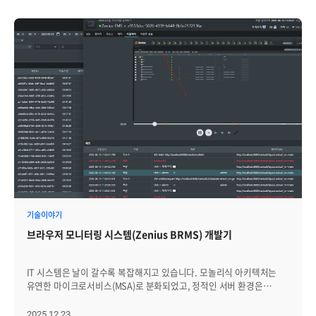
기술이야기
브라우저 모니터링 시스템(Zenius BRMS) 개발기
IT 시스템은 날이 갈수록 복잡해지고 있습니다. 모놀리식 아키텍처는
유연한 마이크로서비스(MSA)로 분화되었고, 정적인 서버 환경은
컨테이너와 서버리스 기반의 클라우드 네이티브로 빠르게
전환되었습니다.이러한 변화 속에서 DevOps 문화의 확산과 함께
2025.12.23