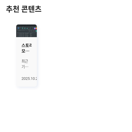
추천 콘텐츠
스토리지
모니터링
솔루션,
최근
Zenius
기업의
STMS의
IT
주요기능과
인프라는
특장점
2025.10.27
데이터의
폭발적
증가와
함께
그
복잡성도
빠르게
심화되고
있습니다.