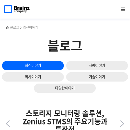
메인
반복영역
Filebeat vs Logstash,
페이스북
트위터
링크드인
블로그
하이브리드
페이지로
열기
건너뛰기
이동
대규모 로그 수집 환경에서 더 적합한 선택은?!
공유하기
공유하기
공유하기
공유하기
클라우드
모니터링에서
Zenius의
4가지
블로그
최신이야기
핵심
강점
블로그
최신이야기
사람이야기
회사이야기
기술이야기
다양한이야기
스토리지 모니터링 솔루션,
Zenius STMS의 주요기능과
특장점