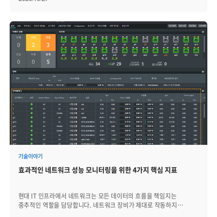
최근 스토리지 환경에서는 NVMe-oF와 같은 초고속 인터페이스,
SDS(Software Defined Storage), 오브젝트 스토리지, GPU 최적화
스토리지 등 새로운 아키텍처가 빠르게 등장하고 있습니다. 하지만
이러한 다양한 스토리지가 혼재된 환경에서는 제조사별 관리 도구와
포인트가 제각각이어서, 운영자가 여러 개별 콘솔을 오가며 상태를
확인해야 하는 비효율성이 발생합니다. 이는 관리 복잡도를 높일 뿐만
아니라 장애 대응 지연이나 용량 부족 문제로 이어져 서비스 중단이라는
위험까지 초래할 수 있습니다. 따라서 오늘날 스토리지 관제의 핵심은
단순히 얼마나 많은 데이터를 저장할 수 있는가가 아니라, 얼마나
안정적으로 전체 스토리지를 통합 관리하고 장애를 사전에 예측·대응할
수 있는가로 바뀌고 있습니다. 이러한 변화의 흐름 속에서
브레인즈컴퍼니는 Zenius STMS를 통해 다양한 벤더의 스토리지
장비를 통합적으로 관리할 수 있는 환경을 제공하고 있습니다. Zenius
STMS는 스토리지의 성능을 실시간으로 모니터링하고, 장애를
신속하게 감지·통보하여 안정적인 인프라 운영을 지원하며 널리
활용되고 있습니다. 스토리지 모니터링 솔루션, Zenius STMS의 4가지
주요기능 Zenius STMS는 단순히 데이터를 수집·표시하는 수준을
기술이야기
넘어, 운영자가 직면한 문제를 실제로 해결할 수 있도록 설계된
효과적인 네트워크 성능 모니터링을 위한 4가지 핵심 지표
솔루션입니다. 이기종 스토리지의 성능·용량·장애·구성 정보를
한곳에서 관리할 수 있으며, 직관적인 UI와 자동화된 관제 체계를 통해
운영 복잡도를 획기적으로 줄여줍니다. 지금부터 Zenius STMS가
현대 IT 인프라에서 네트워크는 모든 데이터의 흐름을 책임지는
제공하는 주요 기능과 특장점을 네 가지 측면에서 구체적으로
중추적인 역할을 담당합니다. 네트워크 장비가 제대로 작동하지
살펴보겠습니다. [1] 직관적인 이기종 스토리지 통합 모니터링 기능
않는다면, 서비스의 중단이나 성능 저하 문제로 이어질 수 있어