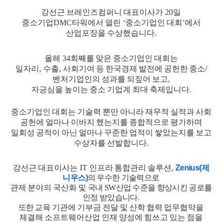
강선근
브레인즈컴퍼니
대표이사가
20
일
중소기업
DMC
타워에서
열린
‘
중소기업인
대회
’
에서
산업포장을
수상했습니다
.
올해
34
회째를
맞은
중소기업인
대회는
일자리
,
수출
,
사회기여
등
한국경제
발전에
공헌한
중소
/
벤처기업인의
성과를
되짚어
보고
,
자긍심을
높이는
중소
기업계
최대
축제입니다
.
중소기업인
대회는
기술력
뿐만
아니라
재무적
실적과
사회
공헌에
얼마나
이바지
했는지를
종합적으로
평가하며
일회성
공적이
아닌
얼마나
꾸준한
업적이
쌓았는지를
보고
수상자를
선발합니다
.
강선근
대표이사는
IT
인프라
통합관리
솔루션
,
Zenius(
제
니우스
)
의
우수한
기술력으로
관제
분야의
국산화
및
국내
SW
산업
수준을
향상시킨
공로를
인정
받았습니다
.
또한
교육
기관에
기부금
전달
및
산학
협력
업무협약을
체결해
소프트웨어산업
인재
양성에
힘쓰고
있는
점을