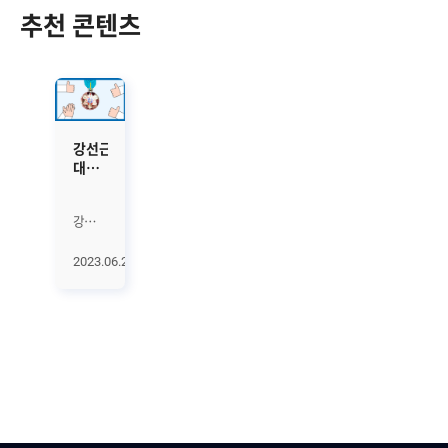
추천 콘텐츠
강선근
대표이사,
‘중소기업인
대회’
강선근
산업포장
브레인즈컴퍼니
수상
대표이사가
2023.06.21
20일
중소기업DMC타워에서
열린
‘중소기업인
대회’에서
산업포장을
수상했습니다.
올해
34회째를