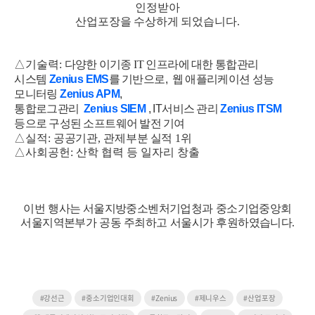
인정받아
산업포장을
수상하게
되었습니다
.
△기술력
:
다양한
이기종
IT
인프라에
대한
통합관리
시스
템
Zenius EMS
를
기반으로
,
웹
애플리케이션
성능
모니터링
Zenius APM
,
통합로그관리
Zenius SIEM
, IT
서비스
관리
Zenius ITSM
등으로
구성된
소프트웨어
발전
기여
△실적
:
공공기관
,
관제부분
실적
1
위
△사회공헌
:
산학
협력
등
일자리
창출
이번
행사는
서울지방중소벤처기업청과
중소기업중앙회
서울지역본부가
공동
주최하고
서울시가
후원하였습니다
.
#강선근
#중소기업인대회
#Zenius
#제니우스
#산업포장