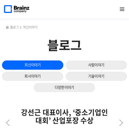
메인
반복영역
[행사]
페이스북
트위터
링크드인
블로그
2023년
페이지로
열기
건너뛰기
이동
Picnic
공유하기
공유하기
공유하기
공유하기
상반기
with
협력업체
BRAINZER
상생
세미나
블로그
최신이야기
성료…”신규
기능
블로그
소개,
상생
지속
도모”
최신이야기
사람이야기
회사이야기
기술이야기
다양한이야기
강선근 대표이사, ‘중소기업인
대회’ 산업포장 수상