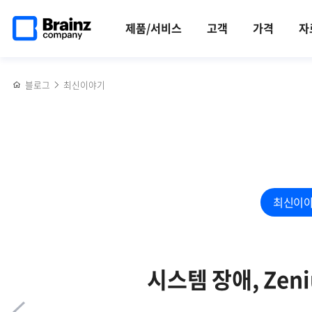
메인
반복영역
브라우저 모니터링 시스템
페이스북
트위터
링크드인
블로그
AWS
페이지로
건너뛰기
Zenius BRMS의 주요 기능과 특장점은?!
공유하기
공유하기
공유하기
공유하기
Opensearch(오픈서치)
제품/서비스
고객
가격
자
이동
Alerting
plugin
활용
블로그
최신이야기
방법
최신이
시스템 장애, Ze