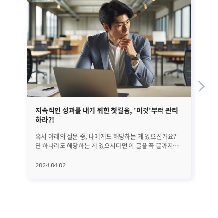
지속적인 성과를 내기 위한 첫걸음, '이것'부터 관리
EM
하라?!
혹시 아래의 질문 중, 나에게도 해당하는 게 있으신가요?
앞선
단 하나라도 해당하는 게 있으시다면 이 글을 꼭 끝까지
정
읽어보시기 바랍니다. 25년간 수많은 리더들을 분석해
글
의학적으로 밝혀낸 '지속적으로 성과를 만드는 방법'에
대해서
2024.04.02
20
대해서 하나씩 알아보려고 합니다. 오늘은 첫 번째로
A
지속적인 성과를 위해 가장 먼저 관리해야 할 '이것'에
진
대해서 알아보겠습니다. 과연 '이것'은 무엇일까요? (*
살펴보겠습니
알림: 이 글은 의사이자 CEO인 앨런 왓킨스의 [조율하여
전반
리딩하라(Coherence)]라는 책을 기반으로
단계