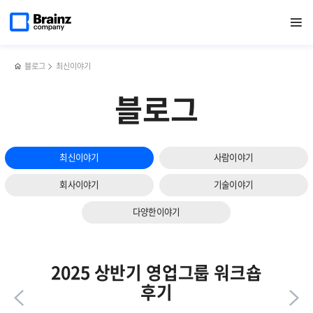
다음
메인
반복영역
APM
페이스북
트위터
링크드인
블로그
쿠버네티스
페이지로
열기
건너뛰기
이동
솔루션의
공유하기
공유하기
공유하기
공유하기
모니터링
슬라이드
필수
툴
보기
조건
선택
4가지
시
블로그
최신이야기
필수
고려사항
블로그
4가지
최신이야기
사람이야기
회사이야기
기술이야기
다양한이야기
2025 상반기 영업그룹 워크숍
후기