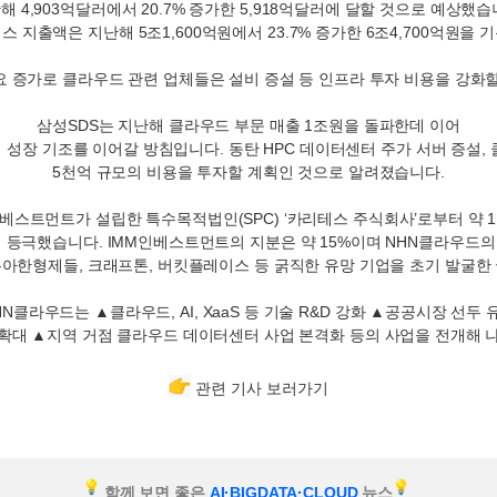
난해
4,903
억달러에서
20.7%
증가한
5,918
억달러에 달할 것으로 예상했습
비스 지출액은 지난해
5
조
1,600
억원에서
23.7%
증가한
6
조
4,700
억원을 기
 증가로 클라우드 관련 업체들은 설비 증설 등 인프라 투자 비용을 강화
삼성
SDS
는 지난해 클라우드 부문 매출
1
조원을 돌파한데 이어
해 성장 기조를 이어갈 방침입니다
.
동탄
HPC
데이터센터 주가 서버 증설
,
5
천억 규모의 비용을 투자할 계획인 것으로 알려졌습니다
.
베스트먼트가 설립한 특수목적법인
(SPC) ‘
카리테스 주식회사
’
로부터
약
1
 등극했습니다
.
IMM
인베스트먼트의 지분은 약
15%
이며
NHN
클라우드
우아한형제들
,
크래프톤
,
버킷플레이스 등
굵직한 유망 기업을 초기 발굴한
HN
클라우드는
▲
클라우드
, AI, XaaS
등 기술
R&D
강화
▲
공공시장 선두 
 확대
▲
지역 거점 클라우드 데이터센터 사업 본격화 등의 사업을 전개해 
관련 기사 보러가기
함께 보면 좋은
AI·BIGDATA·CLOUD
뉴스