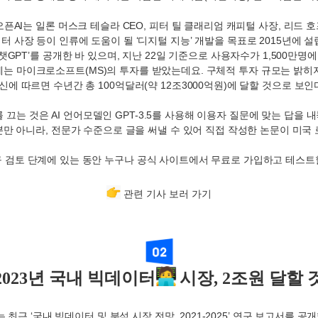
오픈
AI
는 일론 머스크 테슬라
CEO,
피터 틸 클래리엄 캐피털 사장
,
리드 호
터 사장 등이
인류에 도움이 될
‘
디지털 지능
’
개발을 목표로
2015
년에 설
챗
GPT’
를 공개한 바 있으며
,
지난
22
일 기준으로 사용자수가
1,500
만명에
에는 마이크로소프트
(MS)
의 투자를 받았는데요
.
구체적 투자 규모는 밝히
신에 따르면 수년간 총
100
억달러
(
약
12
조
3000
억원
)
에 달할 것으로 보인
를 끄는 것은
AI
언어모델인
GPT-3.5
를 사용해 이용자 질문에 맞는 답을 
뿐만 아니라
,
전문가 수준으로 글을 써낼 수 있어 직접 작성한 논문이 미국
구 검토 단계에 있는 동안 누구나 공식 사이트에서 무료로 가입하고 테스트
관련 기사 보러 가기
2023년 국내 빅데이터
시장, 2조원 달할 
는 최근
‘
국내 빅데이터 및 분석 시장 전망
, 2021-2025’
연구 보고서를 공