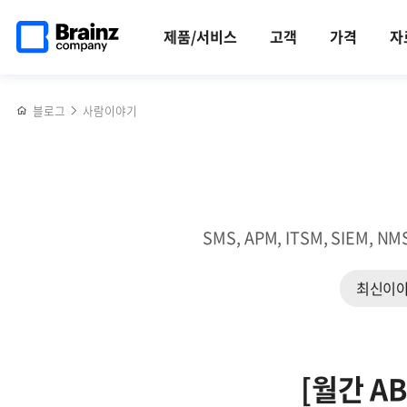
메인
반복영역
브레인저가
페이스북
트위터
링크드인
블로그
[행사]
페이지로
건너뛰기
되면
공유하기
공유하기
공유하기
공유하기
2023년
제품/서비스
고객
가격
자
이동
누릴
첫
수
번째
있는
BB데이
블로그
사람이야기
것들
ㅣ
(4)
동호회
편
SMS, APM, ITSM, SI
최신이
[월간 A