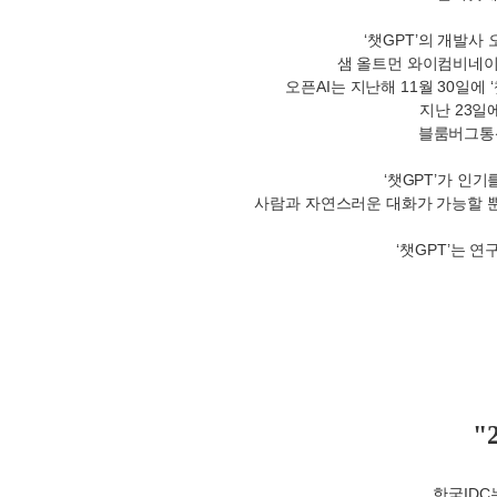
‘
챗
GPT’
의 개발사 
샘 올트먼 와이컴비네이
오픈
AI
는 지난해
11
월
30
일에
‘
지난
23
일
블룸버그통
‘
챗
GPT’
가 인기
사람과 자연스러운 대화가 가능할 
‘
챗
GPT’
는 연
"
한국
IDC