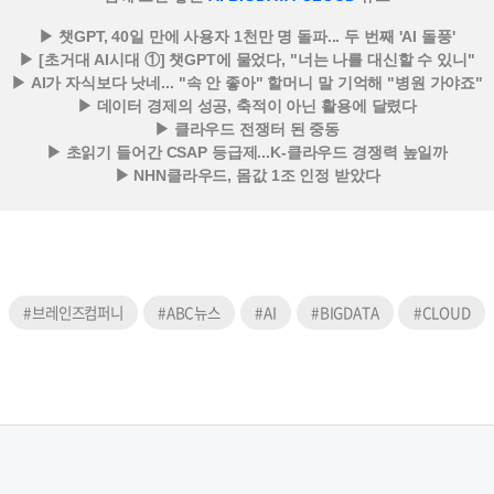
▶
챗GPT, 40일 만에 사용자 1천만 명 돌파... 두 번째 'AI 돌풍'
▶
[초거대 AI시대
①]
챗GPT에 물었다, "너는 나를 대신할 수 있니"
▶
AI가 자식보다 낫네... "속 안 좋아" 할머니 말 기억해 "병원 가야죠"
▶
데이터 경제의 성공, 축적이 아닌 활용에 달렸다
▶
클라우드 전쟁터 된 중동
▶
초읽기 들어간 CSAP 등급제...K-클라우드 경쟁력 높일까
▶
NHN클라우드, 몸값 1조 인정 받았다
#브레인즈컴퍼니
#ABC뉴스
#AI
#BIGDATA
#CLOUD