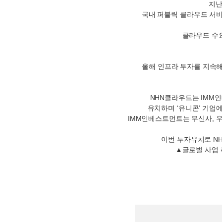
지
국내 퍼블릭 클라우드 서
클라우드 수요
올해 인프라 투자를 지속
NHN
클라우드는
IMM
인
유치하며
‘
유니콘
’
기업에
IMM
인베스트먼트는 무신사
,
이번 투자유치로
N
▲
글로벌 사업