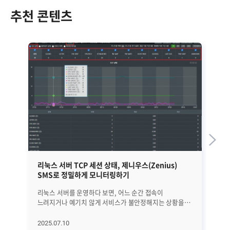
추천 콘텐츠
리눅스 서버 TCP 세션 상태, 제니우스(Zenius)
[
SMS로 정밀하게 모니터링하기
S
리눅스 서버를 운영하다 보면, 어느 순간 접속이
1. SNMP(Simple Network Management Protocol)
느려지거나 예기치 않게 서비스가 불안정해지는 상황을
란
마주하게 됩니다. 이런 문제가 발생했을 때, 운영자가 가장
사
먼저 점검해야 할 항목 중 하나가 바로 TCP 세션
서버
2025.07.10
20