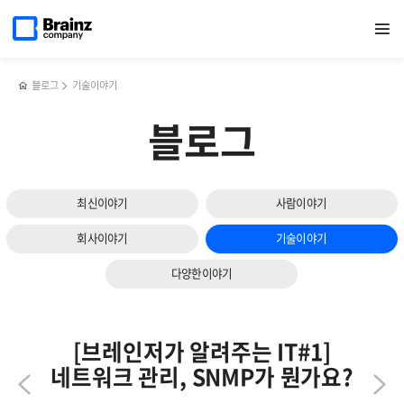
다음
메인
반복영역
'Zenius-
페이스북
트위터
링크드인
블로그
카프카를
페이지로
열기
건너뛰기
이동
SIEM
공유하기
공유하기
공유하기
공유하기
통한
슬라이드
v2.0'
로그
보기
GS인증
관리
1등급
방법
블로그
기술이야기
획득
블로그
최신이야기
사람이야기
회사이야기
기술이야기
다양한이야기
[브레인저가 알려주는 IT#1]
네트워크 관리, SNMP가 뭔가요?