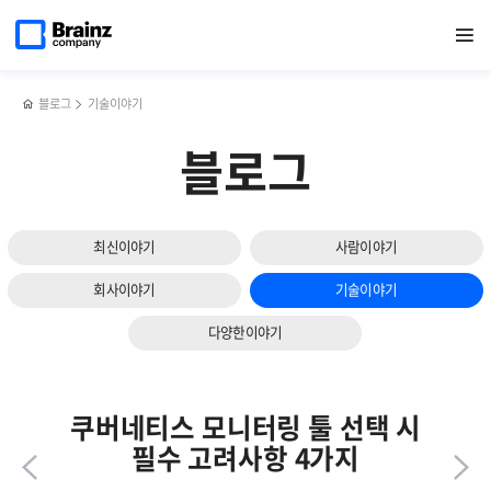
다음
메인
반복영역
2025
페이스북
트위터
링크드인
블로그
ITSM
페이지로
열기
건너뛰기
이동
상반기
공유하기
공유하기
공유하기
공유하기
(IT
슬라이드
영업그룹
Service
보기
워크숍
management)
후기
솔루션의
블로그
기술이야기
4가지
필수
블로그
조건
최신이야기
사람이야기
회사이야기
기술이야기
다양한이야기
쿠버네티스 모니터링 툴 선택 시
필수 고려사항 4가지