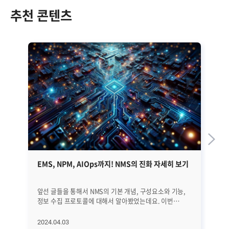
추천 콘텐츠
EMS, NPM, AIOps까지! NMS의 진화 자세히 보기
쿠
가
앞선 글들을 통해서 NMS의 기본 개념, 구성요소와 기능,
20
정보 수집 프로토콜에 대해서 알아봤었는데요. 이번
가
글에서는 NMS의 역사와 진화 과정, 그리고 최근 트렌드에
나타
대해서 자세히 알아보겠습니다. EMS, NPM, 그리고
K8
2024.04.03
20