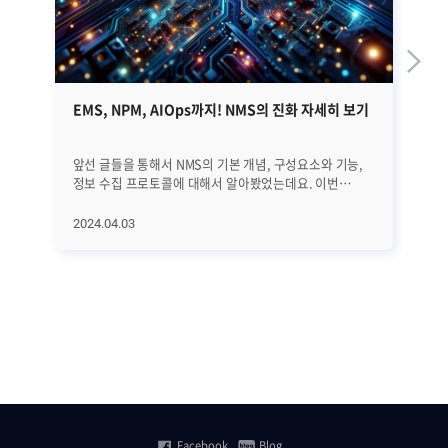
EMS, NPM, AIOps까지! NMS의 진화 자세히 보기
브
앞선 글들을 통해서 NMS의 기본 개념, 구성요소와 기능,
브
정보 수집 프로토콜에 대해서 알아봤었는데요. 이번
돌
글에서는 NMS의 역사와 진화 과정, 그리고 최근 트렌드에
지난 2
대해서 자세히 알아보겠습니다. EMS, NPM, 그리고
CE
2024.04.03
20
AIOps에 이르기까지 네트워크의 빠른 변화에 발맞추어
발표
진화하고 있는 NMS에 대해서 하나씩 하나씩
돌아보겠습
살펴보겠습니다. ㅣNMS의 역사와 진화 과정 우선 NMS의
서
전반적인 역사와 진화 과정을 살펴보겠습니다. [1] 초기
시작됐습니다.
단계 (1980년대 이전) 초기에는 네트워크 관리가
Ze
수동적이었습니다. 네트워크 운영자들은 네트워크를
K8
모니터링하고 문제를 해결하기 위해 로그 파일을 수동으로
특
분석하고 감독했습니다. [2] SNMP의 등장 (1988년)
증설
SNMP(Simple Network Management Protocol)의
꾸
등장으로 네트워크 장비에서 데이터를 수집하고 이를 중앙
부분"
집중식으로 관리하는 표준 프로토콜을 통해 네트워크
네
Facebook
Blog