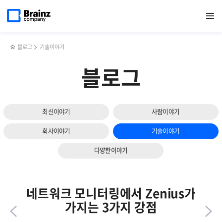
다음
메인
반복영역
서버
페이스북
트위터
링크드인
블로그
브레인즈컴퍼니,
페이지로
열기
건너뛰기
이동
모니터링
공유하기
공유하기
공유하기
공유하기
[27회
슬라이드
툴을
공공솔루션마켓]
보기
통한
참가
조치가이드
후기
블로그
기술이야기
및
이력
블로그
관리
하기
최신이야기
사람이야기
회사이야기
기술이야기
다양한이야기
네트워크 모니터링에서 Zenius가
가지는 3가지 강점