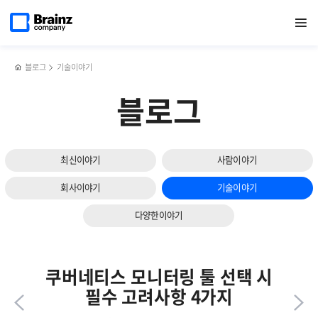
다음
메인
반복영역
2025
페이스북
트위터
링크드인
블로그
ITSM
페이지로
열기
건너뛰기
이동
상반기
공유하기
공유하기
공유하기
공유하기
(IT
슬라이드
영업그룹
Service
보기
워크숍
management)
후기
솔루션의
블로그
기술이야기
4가지
필수
블로그
조건
최신이야기
사람이야기
회사이야기
기술이야기
다양한이야기
쿠버네티스 모니터링 툴 선택 시
필수 고려사항 4가지