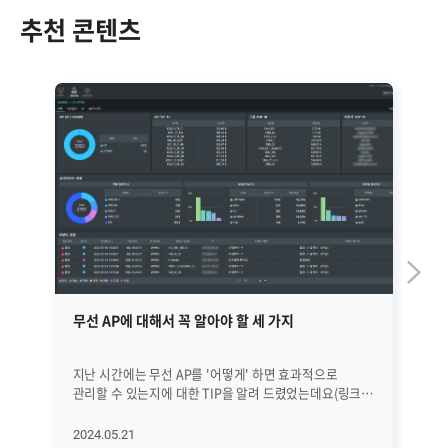
추천 콘텐츠
무선 AP에 대해서 꼭 알아야 할 세 가지
회
지난 시간에는 무선 AP를 '어떻게' 하면 효과적으로
지
관리할 수 있는지에 대한 TIP을 알려 드렸었는데요(링크).
대
여기서 잠깐, 무선 AP란? '무선 AP'는 Access Point의
위
약자로 Wireless Access Point 라고 하며, WAP으로
'에
2024.05.21
20