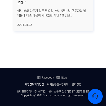
쏜다!'
브
여느 때와 다르지 않은 월요일, 아니 5월 1일 근로자의 날
브레
덕분에 다소 마음이 가벼웠던 지난 4월 29일,
벡스
브레인즈컴퍼니 본사 1층 앞에 특별한 차량이
참
도착했습니다! │본사 1층 앞, 특별한 커피차가 등장하다
교
2024.05.02
20
본사 1층 앞에 등장한 차량은 예쁜 외관을 갖춘
부
커피차였습니다! 브레인즈 그룹의 대표인 선근 님께서
K-
근로자의 날을 맞아 브레인즈컴퍼니와 에이프리카
양
구성원분들을 위해 직접 준비해 주셨는데요. 단순히
올해
커피만 준비된 게 아니었습니다. 아메리카노, 카페라떼,
부스
바닐라라떼 등의 커피류부터 리버레몬에이드, 핑크 리치
만
에이드, 샤인 머스캣 에이드, 뱅쇼 에이드와 같은
마
에이드류와 티! 그리고... 달콤하고 신선한 다양한 과일이
기
담긴 과일 컵까지 준비되어 있었습니다! '브레인즈 그룹
기조
모두 모여라!'라는 팻말처럼, 커피차 이벤트 앞에
교육
구성원분들이 삼삼오오 모이기 시작했는데요. 어떤 메뉴를
데모
Facebook
Blog
고를지 화기애애한 웃음과 목소리가 끊이질 않았습니다.
올
"갑자기 1층에 커피차가 있어서 깜짝 놀랐어요. 선근 님이
운
개인정보처리방침
이메일무단수집거부
윤리경영
앞치마 하면서 서빙해 주셨던 모습도 인상적이었습니다
체
(웃음). 특히 음료에 붙어있던 '여러분이 있어 정말
제
브레인즈컴퍼니(주) 04782 서울시 성동구 성수이로 87 성문빌딩 8층
Copyright ⓒ 2022 Brainzcompany. All rights reserved.
든든합니다'라는 문장에 감동받았어요!" "1층에 커피차가
있었습니다. 
있어서, 근처에 무슨 행사하나 보다 했는데 저희를 위한
전시
선물이었다니. 정말 감동했습니다. 촬영해서 친구들에게
주