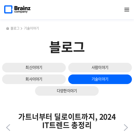
다음
메인
반복영역
클라우드
페이스북
트위터
링크드인
블로그
NMS(네트워크
페이지로
열기
건너뛰기
이동
전환과
공유하기
공유하기
공유하기
공유하기
관리
슬라이드
하이브리드
시스템)
보기
클라우드가
에
성공하려면?
대해서
블로그
기술이야기
꼭
알아야
블로그
할
네
가지
최신이야기
사람이야기
회사이야기
기술이야기
다양한이야기
가트너부터 딜로이트까지, 2024
IT트렌드 총정리