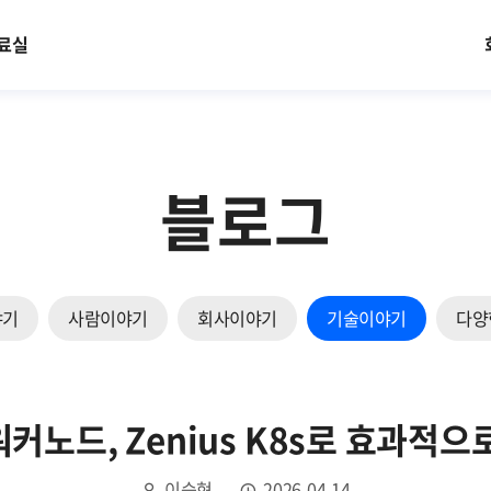
료실
블로그
야기
사람이야기
회사이야기
기술이야기
다양
커노드, Zenius K8s로 효과적으
이승현
2026.04.14