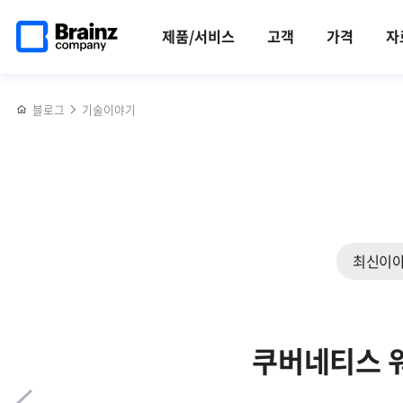
메인
반복영역
IT 인프라 통합 모니터링 툴,
페이스북
트위터
링크드인
블로그
Zenius를
페이지로
건너뛰기
Zenius EMS로 데이터 쿼리형 토폴로지 활용하기
공유하기
공유하기
공유하기
공유하기
통한
제품/서비스
고객
가격
자
이동
NVIDIA
MIG
모니터링과
블로그
기술이야기
GPU
자원
최적화
방안
최신이
쿠버네티스 워