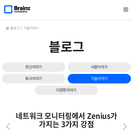
다음
메인
반복영역
서버
페이스북
트위터
링크드인
블로그
브레인즈컴퍼니,
페이지로
열기
건너뛰기
이동
모니터링
공유하기
공유하기
공유하기
공유하기
[27회
슬라이드
툴을
공공솔루션마켓]
보기
통한
참가
조치가이드
후기
블로그
기술이야기
및
이력
블로그
관리
하기
최신이야기
사람이야기
회사이야기
기술이야기
다양한이야기
네트워크 모니터링에서 Zenius가
가지는 3가지 강점