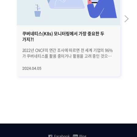
쿠버네티스(K8s) 모니터링에서 가장 중요한 두
금
가지?!
2022년 CNCF의 연간 조사에 따르면 전 세계 기업의 96%
지
가 쿠버네티스를 활용 중이거나 활용을 고려 중인 것으로
'먹통
나타났습니다. 또한 가트너는 쿠버네티스(Kubernetes,
카
K8s) 시장의 규모가 올해 1조 2천억 원대를 돌파할 것으로
시
2024.04.05
20
내다봤습니다. 이처럼 쿠버네티스가 '대세'로 자리 잡고
카드
있는 가운데, 쿠버네티스 활용에 대한 어려움을 겪는
사
기업도 많아지고 있습니다. 클러스터 내의 리소스 할당/
네
운영과 쿠버네티스 콘솔(대시보드)의 구성이 가장 큰
신뢰
어려움으로 꼽히는데요, 이러한 어려움을 극복하기 위한
'사
첫 번째 조건은 바로 올바른 '쿠버네티스 모니터링'입니다.
가
효과적이고 올바른 쿠버네티스 모니터링을 위해선 두
금융
가지를 '꼭' 기억해야 하는데요, 지금부터 그 두 가지를
금융
자세히 알아보겠습니다. ㅣ올바른 쿠버네티스 모니터링을
제
위한 두 가지 조건 첫 번째, 쿠버네티스의 주요 항목을
있습니다. 최근 수
한눈에 볼 수 있어야 합니다 쿠버네티스 환경은 규모가
위
Facebook
Blog