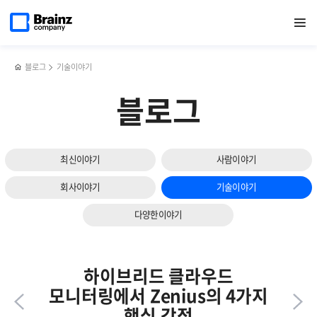
다음
메인
반복영역
스토리지
페이스북
트위터
링크드인
블로그
브레인즈컴퍼니와
페이지로
열기
건너뛰기
이동
모니터링
공유하기
공유하기
공유하기
공유하기
제니우스가
슬라이드
솔루션,
주목받은
보기
Zenius
BIXPO
STMS의
2025
블로그
기술이야기
주요기능과
후기
특장점
블로그
최신이야기
사람이야기
회사이야기
기술이야기
다양한이야기
하이브리드 클라우드
모니터링에서 Zenius의 4가지
핵심 강점