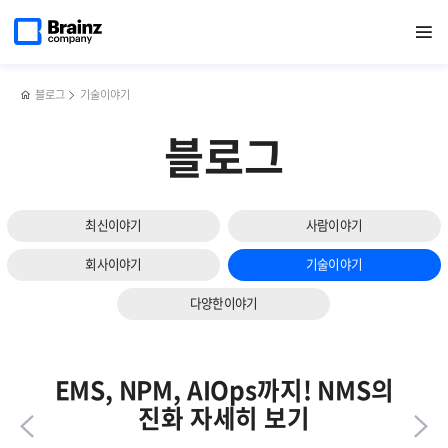
다음
메인
반복영역
지속적인
페이스북
트위터
링크드인
블로그
쿠버네티스
페이지로
열기
건너뛰기
이동
성과를
공유하기
공유하기
공유하기
공유하기
(K8s)
슬라이드
내기
모니터링에서
보기
위한
가장
첫걸음,
중요한
블로그
기술이야기
'이것'부터
두
관리
가지?!
블로그
하라?!
최신이야기
사람이야기
회사이야기
기술이야기
다양한이야기
EMS, NPM, AIOps까지! NMS의
진화 자세히 보기