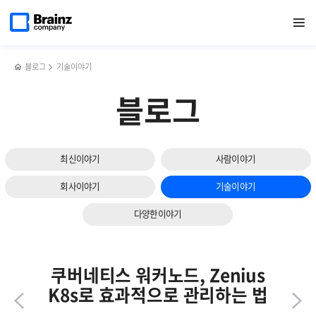
다음
메인
반복영역
IT 인프라 통합 모니터링 툴,
페이스북
트위터
링크드인
블로그
Zenius를
페이지로
열기
건너뛰기
이동
Zenius EMS로 데이터 쿼리형 토폴로지 활용하기
공유하기
공유하기
공유하기
공유하기
통한
슬라이드
NVIDIA
보기
MIG
모니터링과
블로그
기술이야기
GPU
자원
블로그
최적화
방안
최신이야기
사람이야기
회사이야기
기술이야기
다양한이야기
쿠버네티스 워커노드, Zenius
K8s로 효과적으로 관리하는 법