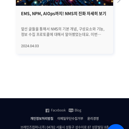
EMS, NPM, AIOps까지! NMS의 진화 자세히 보기
쿠
가
앞선 글들을 통해서 NMS의 기본 개념, 구성요소와 기능,
20
정보 수집 프로토콜에 대해서 알아봤었는데요. 이번
가
글에서는 NMS의 역사와 진화 과정, 그리고 최근 트렌드에
나타
대해서 자세히 알아보겠습니다. EMS, NPM, 그리고
K8
2024.04.03
20
AIOps에 이르기까지 네트워크의 빠른 변화에 발맞추어
내다봤습니다.
진화하고 있는 NMS에 대해서 하나씩 하나씩
있
살펴보겠습니다. ㅣNMS의 역사와 진화 과정 우선 NMS의
기
전반적인 역사와 진화 과정을 살펴보겠습니다. [1] 초기
운
단계 (1980년대 이전) 초기에는 네트워크 관리가
어
수동적이었습니다. 네트워크 운영자들은 네트워크를
첫
모니터링하고 문제를 해결하기 위해 로그 파일을 수동으로
효
분석하고 감독했습니다. [2] SNMP의 등장 (1988년)
가지
SNMP(Simple Network Management Protocol)의
자세히 
등장으로 네트워크 장비에서 데이터를 수집하고 이를 중앙
위한 두 
집중식으로 관리하는 표준 프로토콜을 통해 네트워크
한
Facebook
Blog
관리자들이 네트워크 장비의 상태를 실시간으로
크
모니터링하고 제어할 수 있게 됐습니다. [3] 네트워크 관리
때
개인정보처리방침
이메일무단수집거부
윤리경영
플랫폼의 출현 (1990년대 중후반) 1990년대 후반부에는
실시
상용 및 오픈 소스 기반의 통합된 네트워크 관리 플랫폼이
모
브레인즈컴퍼니(주) 04782 서울시 성동구 성수이로 87 성문빌딩 8층