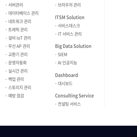
자동 구성해, 운영자가 수작업 없이도
서버관리
브라우저 관리
네트워크의 실제 연결 상태를 명확히
데이터베이스 관리
ITSM Solution
확인하고 효율적으로 관리할 수 있도록
네트워크 관리
서비스데스크
지원합니다. 그렇다면 LLDP 기반
트래픽 관리
IT 서비스 관리
오토맵의 개념과 이를 통해 기대할 수
설비 IoT 관리
있는 운영상 효과, 그리고 네트워크
Big Data Solution
무선 AP 관리
모니터링 툴인 Zenius NMS에서 이를
교환기 관리
SIEM
어떻게 구체적으로 활용할 수 있는지를
운영자동화
AI 인공지능
차례대로 살펴보겠습니다. LLDP 기반의
실시간 관리
오토맵은 무엇이고 어떤 문제를 해결할
Dashboard
백업 관리
수 있을까? LLDP는 네트워크 장비 간의
대시보드
스토리지 관리
연결 정보를 자동으로 수집하는
Consulting Service
프로토콜입니다. Cisco에서 사용하는
예방 점검
CDP(Cisco Discovery Protocol)와
컨설팅 서비스
유사한 기능을 하지만, LLDP는 특정
벤더에 종속되지 않아 다양한 제조사의
장비 환경에서도 유연하게 활용할 수
있습니다. 네트워크 모니터링 툴 Zenius