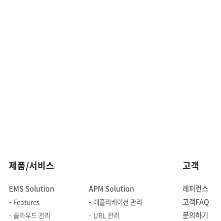
변경되며, 구성도는 시간이 지날수록
실제 환경과 일치하지 않는 경우가
많습니다. 이러한 변화 속에서 운영자는
전체 네트워크 구조를 정확히 파악하고
관리하는 데 어려움을 겪게 됩니다. 연결
상태를 명확히 확인하지 못하면 장애
대응이 지연되고, 트래픽 흐름이나 장비
간 영향도 분석이 제한될 수밖에
없습니다. 문서화된 구성도만으로
실시간 상태를 파악하는 데는 분명한
한계가 있습니다. 이럴 때 LLDP(Link
Layer Discovery Protocol)를
활용하면, 장비 간의 연결 정보를
제품/서비스
고객
자동으로 수집하고 시각적으로 표현할
수 있어, 현재의 네트워크 상태를 보다
EMS Solution
APM Solution
레퍼런스
직관적으로 파악할 수 있습니다. Zenius
고객FAQ
Features
애플리케이션 관리
NMS와 같은 네트워크 모니터링 툴은
이러한 LLDP 정보를 기반으로 오토맵을
문의하기
클라우드 관리
URL 관리