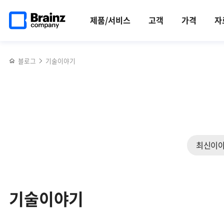
검색
메인
반복영역
페이지로
건너뛰기
제품/서비스
고객
가격
자
이동
블로그
기술이야기
최신이
기술이야기