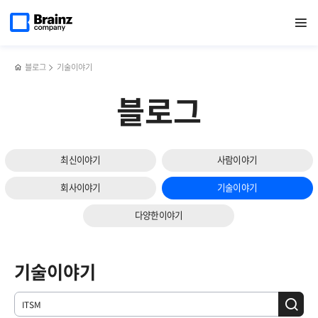
메인
검색
반복영역
페이지로
열기
건너뛰기
이동
블로그
기술이야기
블로그
최신이야기
사람이야기
회사이야기
기술이야기
다양한이야기
기술이야기