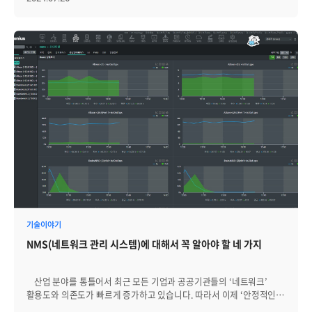
구글(Google) 등의 대형 기업들이 클라우드 서비스를 주도해 나갔죠.
하지만 점점 IT 산업이 커지고 사물인터넷(IoT) 기술이 발전하면서 IT
장비에서 생성되는 데이터양이 기하급수적으로 많아졌습니다. IDC의
2018년 자료에 따르면, 2025년에는 전 세계에서 생성되는 데이터가
175ZB(*제타바이트1)에 도달할 예정이라고 합니다. 이처럼 수많은
데이터가 생성되고 중앙 서버에 저장/연산이 될 경우, 서버에 부하가
증가하는 문제가 발생하게 됩니다. *1. 1 ZB = 1021 bytes =
1,000,000,000,000,000,000,000 bytes 이를 해결하기 위해
2020년부터 중앙 서버에만 저장하지 않고, 클라우드 하위개념인
'클라우드렛'을 통해 데이터를 분산 처리하는 새로운 기술이
등장했는데요. 그 기술이 바로 엣지 컴퓨팅(Edge Computing)입니다.
│엣지 컴퓨팅(Edge Computing)이란? 엣지 컴퓨팅은 데이터를 중앙
집중형 데이터 센터나 클라우드 대신, 데이터가 생성되는 가장 가까운
곳에서 처리하는 기술입니다. 쉽게 말해 중앙 서버가 아닌 데이터가
발생하는 '엣지(가장자리)'에서 직접 처리하는 것을 의미하죠. 엣지
컴퓨팅의 목적은 데이터 처리 응답 지연을 없애고, 실시간 성능을
개선하는 것입니다. 따라서 엣지 컴퓨팅의 가장 큰 특징이 '분산 처리
기술이야기
기능'이기도 합니다. 즉 가까운 곳에서 데이터를 처리하여, 부하를
NMS(네트워크 관리 시스템)에 대해서 꼭 알아야 할 네 가지
분산하고, 통신 지역을 최소화하는 것이 엣지 컴퓨팅의 주목적입니다.
│Edge Computing 필요성 그렇다면 엣지 컴퓨팅은 왜 점점
중요해지고 있을까요? 앞에서 언급했던 것처럼, IoT 시대가 도래하면서
산업 분야를 통틀어서 최근 모든 기업과 공공기관들의 ‘네트워크’
다양한 디바이스에서 처리하는 데이터의 양이 폭발적으로 증가하고
활용도와 의존도가 빠르게 증가하고 있습니다. 따라서 이제 ‘안정적인
있습니다. 이에 따라 요구되는 처리 속도와 응답 속도도 높아지고 있죠.
네트워크 관리 = 성공적인 비즈니스 운영’이라고도 할 수 있는데요.