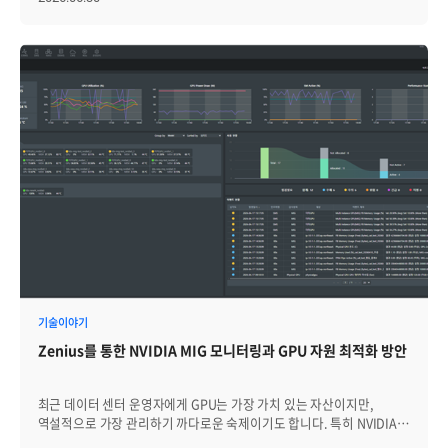
있습니다. 이러한 환경에서 쿠버네티스는 컨테이너화된 애플리케이션을
여러 인프라 위에서 일관되게 실행할 수 있도록 돕는 핵심 기반입니다.
하지만 쿠버네티스를 도입했다고 해서 하이브리드 클라우드의 운영
복잡성이 자동으로 해결되는 것은 아닙니다. 오히려 클러스터가 여러
환경에 분산될수록 관리 기준은 달라지고, 운영 데이터는 흩어지며,
워크로드 배치 판단은 더 복잡해집니다. 따라서 하이브리드 클라우드
환경에서 쿠버네티스를 효과적으로 관리하려면 단일 클러스터를
안정적으로 운영하는 수준을 넘어, 분산된 클러스터와 워크로드를
하나의 운영 체계 안에서 바라보는 관점이 필요합니다. 이번 글에서는
이를 위한 핵심 관리 방향을 운영 표준화, 통합 가시성, 워크로드 배치
전략의 세 가지로 나누어 살펴보겠습니다. [1] 클러스터가 늘어날수록
운영 기준은 더 명확해야 합니다 쿠버네티스는 애플리케이션 실행
방식을 표준화하는 데 유용한 기술입니다. 컨테이너 기반
애플리케이션을 배포하고 확장하며, 장애가 발생한 Pod를 재시작하는
등 운영 자동화의 기반을 제공합니다. 그러나 쿠버네티스가 조직의 운영
방식, 보안 정책, 배포 기준, 모니터링 체계까지 자동으로
표준화해주지는 않습니다. 하이브리드 클라우드 환경에서는 이 차이가
기술이야기
더 크게 나타납니다. 온프레미스, 프라이빗 클라우드, 퍼블릭
Zenius를 통한 NVIDIA MIG 모니터링과 GPU 자원 최적화 방안
클라우드에 각각 클러스터가 구성되면 환경별 목적과 제약이
달라집니다. 개발, 테스트, 운영, 재해복구, 보안, 고객사, 리전 단위로
클러스터가 나뉘면서 버전, 설정, 접근 권한, 배포 방식, 네트워크 정책이
최근 데이터 센터 운영자에게 GPU는 가장 가치 있는 자산이지만,
조금씩 달라질 수 있습니다. 이처럼 클러스터가 늘어나며 관리 기준이
역설적으로 가장 관리하기 까다로운 숙제이기도 합니다. 특히 NVIDIA
분산되는 현상을 흔히 ‘클러스터 스프롤’이라고 볼 수 있습니다.
MIG 기술은 자원 효율성을 극대화했지만, 운영자에게는 GPU라는 전체