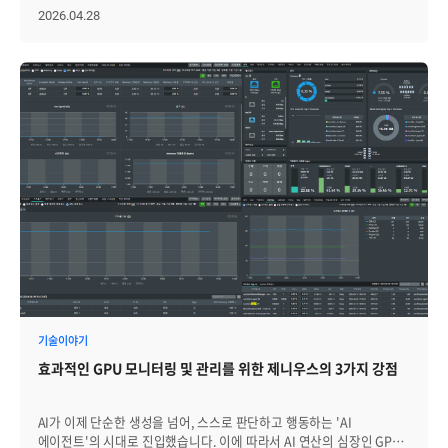
처음에는 환경 분리와 유연한 운영을 위해 클러스터를 나누지만, 시간이
숲을 넘어 그 안의 나무 한 그루(인스턴스)까지 낱낱이 살펴봐야 하는
2026.04.28
지나면 각 클러스터가 서로 다른 방식으로 운영되고 설정과 정책이
새로운 과제를 안겨주었습니다. 지금부터 MIG 환경에 최적화된
제각각 누적될 수 있습니다. 이 상태에서는 장애 대응, 보안 점검,
모니터링 체계가 필요한 이유를 살펴보고, Zenius가 어떻게 관리의
컴플라이언스 대응 모두 복잡해집니다. 하이브리드 환경에서 클러스터
사각지대를 없애고 효과적인 통합 모니터링 체계를 구현하는지 자세히
스프롤을 줄이려면 다음 기준을 일관되게 관리해야 합니다. 클러스터별
살펴보겠습니다. 1. MIG(Multi-Instance GPU)란 무엇인가? 기존에는
Kubernetes 버전과 구성 현황 Namespace, Label, Annotation 등
하나의 GPU를 여러 명이 공유하기 위해 소프트웨어 방식의 가상화
리소스 식별 기준 RBAC, 네트워크 정책, Secret 관리 기준 배포·변경
(vGPU)나 시분할(Time-sharing) 방식을 주로 사용했습니다. 하지만 이
이력 관리 방식 클러스터별 모니터링과 알림 정책 따라서 하이브리드
방식은 자원을 나눠 쓰는 과정에서 서로 간섭(Interference)을
쿠버네티스 관리의 첫 번째 핵심은 클러스터를 많이 운영하는 것이
일으키거나, 보안상의 허점이 발생할 수 있다는 불안 요소가 있었죠.
아니라, 늘어난 클러스터를 일관된 기준으로 관리하는 것입니다.
이러한 한계를 극복하기 위해 NVIDIA Ampere 아키텍처(A100)부터
쿠버네티스가 실행 환경의 표준화를 제공한다면, 운영 조직은 그 위에서
도입된 기술이 바로 MIG(Multi-Instance GPU)입니다. MIG는
운영 거버넌스를 별도로 설계해야 합니다. [2] 모니터링은 개별 지표보다
소프트웨어가 아닌 하드웨어 수준에서 하나의 GPU를 최대 7개의
서비스 흐름을 보여줘야 합니다 하이브리드 클라우드 환경에서
독립된 인스턴스로 분할하여, 마치 7개의 작은 GPU가 각자 작동하는
쿠버네티스 모니터링은 CPU, 메모리, Pod 상태를 확인하는 수준으로는
것과 같은 환경을 제공합니다. MIG의 장점을 자세히 살펴보면 독립된
충분하지 않습니다. 클러스터가 여러 환경에 분산되어 있고,
하드웨어 자원 할당: 각 인스턴스는 전용 고대역폭 메모리(HBM), 캐시,
애플리케이션은 네트워크, 스토리지, 인증, 외부 API, 내부 시스템과
컴퓨팅 코어를 가집니다. 완벽한 격리(Isolation) 구현: 한 인스턴스에서
복잡하게 연결되어 있기 때문입니다. 운영자가 마주하는 문제는
장애가 발생하거나 과부하가 걸려도 다른 인스턴스의 성능에 전혀
데이터가 없다는 것이 아닙니다. 각 클러스터와 도구에서는 이미 수많은
영향을 주지 않습니다. 예측 가능한 성능 보장: 공유 자원 경쟁이
기술이야기
메트릭, 로그, 이벤트, 알림이 발생합니다. 문제는 이 데이터들이 환경별
없으므로 일관된 응답 속도(Latency)를 보장합니다. 2. 왜 MIG
·도구별로 흩어져 있어 하나의 서비스 흐름으로 연결되지 않는다는
효과적인 GPU 모니터링 및 관리를 위한 제니우스의 3가지 강점
환경에서는 새로운 모니터링이 필요할까? MIG 기술은 자원 운영 효율을
점입니다. 예를 들어 특정 서비스의 응답 속도가 느려졌을 때 원인은
높여주지만, 관리자에게는 '단일 물리 장치'를 넘어 '수많은 독립
애플리케이션 코드가 아닐 수 있습니다. 퍼블릭 클라우드와 온프레미스
인스턴스'를 개별적으로 관리해야 하는 새로운 숙제를 안겨줍니다.
사이의 네트워크 지연, 내부 인증 시스템의 응답 지연, 스토리지 I/O
AI가 이제 단순한 생성을 넘어, 스스로 판단하고 행동하는 'AI
기존의 물리 GPU 단위 모니터링 방식만 고수할 경우 다음과 같은
병목, 특정 노드의 리소스 압박이 서비스 장애처럼 나타날 수 있습니다.
에이전트'의 시대로 진입했습니다. 이에 따라서 AI 연산의 심장인 GPU