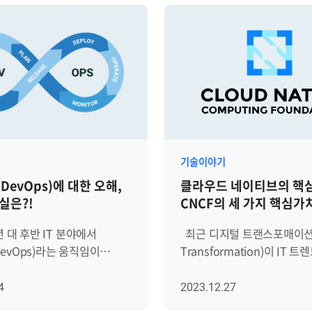
기술이야기
DevOps)에 대한 오해,
클라우드 네이티브의 핵심
실은?!
CNCF의 세 가지 핵심가
최근 디지털 트랜스포매이션(Digital
evOps)라는 움직임이
Transformation)이 IT 
 꾸준하게 관심이 이어지고
잡았습니다. 기업과 조직은 
데브옵스와 관련된 전 세계
변화하는 환경에 대응하고 
4
2023.12.27
는 2023년 기준 약 15조
앞서기 위해 '클라우드 네이