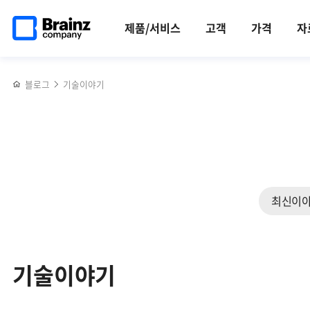
검색
메인
반복영역
페이지로
건너뛰기
제품/서비스
고객
가격
자
이동
블로그
기술이야기
최신이
기술이야기