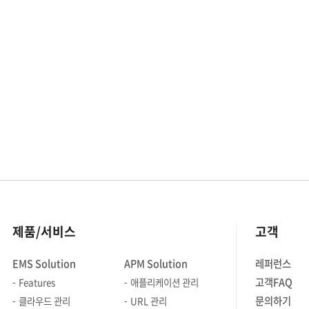
효율적인 애플리케이션 관리를 통해
원으로 추
패키징 배포, 관리를 자동화하고 일관된
25.5%씩 
상태를 유지하는 것이 중요해지고
원에 이를 
있습니다. 이번 글을 통해서는
Grand Vi
애플리케이션 개발 및 도구 중 최근 많이
경우 네이버
사용되는 Helm과 Argo에 대해서
토스 등과 
자세히 알아보겠습니다.
스타트업까
ㅣHelm의 등장 쿠버네티스를 활용한
적극적으로
애플리케이션 배포에 가장 기본이 되는
이처럼 많
단위는 yaml 파일로, 주로 쿠버네티스
데브옵스란
object(리소스)들을 정의하고 다루는데
어떻게 하
활용됩니다. 쿠버네티스를 통해
도입하고 
애플리케이션을 배포하다 보면 비슷한
데브옵스(D
제품/서비스
고객
틀과 내용을 공유하고, 내부 값
[그림 1] 
(configuration)만 일부 변경하는
우선 데브
EMS Solution
APM Solution
레퍼런스
작업을 하게 되는데요, 이 과정에서
살펴봅시다.
고객FAQ
Features
애플리케이션 관리
애플리케이션마다 모두 yaml 파일을
혹은 DevO
만들어야 하나 보니 매우
과 같은 
문의하기
클라우드 관리
URL 관리