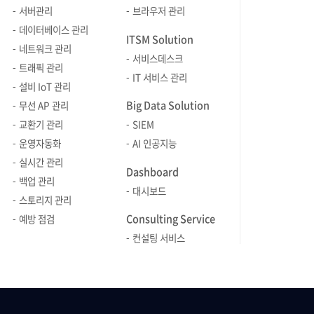
번거로웠습니다. 위 이미지를 보면,
[그림 2] 
서버관리
브라우저 관리
A 애플리케이션은 정적 파일인 yaml을
하지만 처
데이터베이스 관리
ITSM Solution
오브젝트별(Service, Pod, ConfigMap)
접할 경우 
네트워크 관리
서비스데스크
로 만들어서 생성하고 배포합니다.
필자만 그런
트래픽 관리
IT 서비스 관리
그러다가 프로젝트의 확장에 따른 기능
위 그림처럼
설비 IoT 관리
추가로 인해 B와 C 애플리케이션으로
하라는 거
Big Data Solution
무선 AP 관리
쪼개어 각각의 yaml 파일을 복사해서
개발까지 하
교환기 관리
SIEM
사용합니다. 하지만, 팀 단위로
던질 수 있겠죠. 데브옵스(
운영자동화
AI 인공지능
인프라가 확장될 경우는 어떻게 할까요?
소프트웨어의 
실시간 관리
개별 오브젝트에 대한 yaml 개별적으로
운영(Oper
Dashboard
백업 관리
관리할 수 있을까요? 만약, 개별적으로
소프트웨어
대시보드
스토리지 관리
관리한다면 파일의 갯수와 코드량의
간의 소통,
Consulting Service
증가로 인해 개발자들은 매우 혼잡하게
개발 환경이
예방 점검
될 것입니다. 이러한 문제점을
데브옵스는
컨설팅 서비스
해결하기 위해, 쿠버네티스에서
운영조직 간
애플리케이션을 배포하기 위해 사용되는
조직이 소
대표적인 패키징 툴인 Helm이 등장하게
빠른 시간에
됐습니다. Helm을 활용하면 컨테이너
목적으로 한