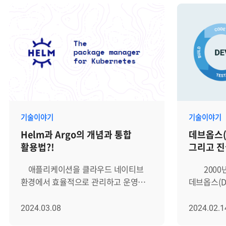
기술이야기
기술이야기
Helm과 Argo의 개념과 통합
데브옵스(
활용법?!
그리고 진
애플리케이션을 클라우드 네이티브
2000년 대 후반 IT 분야에서
환경에서 효율적으로 관리하고 운영할
데브옵스(D
수 있는 플랫폼인 쿠버네티스
시작된 후,
(kubernetes)를 활용하는 기업들이
있습니다. 
2024.03.08
2024.02.1
점점 더 늘어나고 있습니다. 이에 따라
시장의 규모