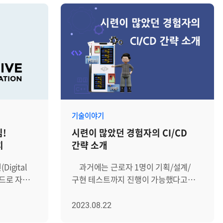
기술이야기
!
시련이 많았던 경험자의 CI/CD
치
간략 소개
과거에는 근로자 1명이 기획/설계/
트렌드로 자리
구현 테스트까지 진행이 가능했다고
빠르게
합니다. 하지만 최근에는 근로자 1명이
경쟁에서
기획부터 테스트까지 진행하는 일은
2023.08.22
티브 컴퓨팅'
거의 드물다고 볼 수 있습니다. OLD