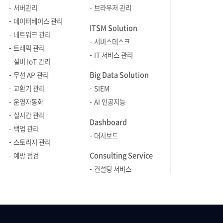
ORM에 대한 검색을 해보면 정말 여기서
서버관리
브라우저 관리
다시 얘기하고 싶지 않을 정도로 오랜
데이터베이스 관리
ITSM Solution
시간동안 많은 사람들의 많은 의견들이
네트워크 관리
서비스데스크
쏟아져 나온다. 게다가 더욱 혼란스러운
트래픽 관리
IT 서비스 관리
점은 구구절절 옳은 말들이라는 점이다.
설비 IoT 관리
여기서 뭔가 딱 부러진 결론을 내는
Big Data Solution
무선 AP 관리
것은 불가능하고 너무 많은 의견들을
교환기 관리
SIEM
접하면서 점점 혼란스러워졌다.
운영자동화
AI 인공지능
대표적으로 참고 삼아 [자바 ORM 표준
실시간 관리
JPA 프로그래밍]을 쓰신 김영한님의
Dashboard
백업 관리
글로 추정되는 링크 하나 투척
대시보드
스토리지 관리
~ https://okky.kr/article/286812
Consulting Service
2. 우리에게 중요한 것 2.1. 진입장벽 :
예방 점검
진입장벽… 이 높다한들 하늘 아래 뫼…
컨설팅 서비스
일까? 어떤 기술이든 진입장벽은 그
도입 여부를 결정하는 가장 중요한
요소이다. 개인적으로 스터디를 하거나
한번 써보고 싶은 마음에서라면