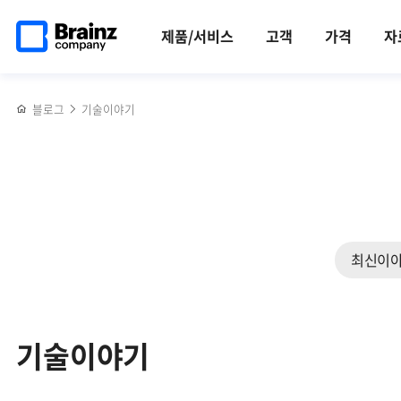
검색
메인
반복영역
페이지로
건너뛰기
제품/서비스
고객
가격
자
이동
블로그
기술이야기
최신이
기술이야기