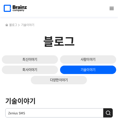
메인
검색
반복영역
페이지로
열기
건너뛰기
이동
블로그
기술이야기
블로그
최신이야기
사람이야기
회사이야기
기술이야기
다양한이야기
기술이야기