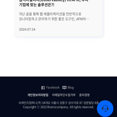
기업에 맞는 솔루션은?!
지난 글을 통해 웹 애플리케이션을 전반적으로
I
모니터링하고 관리하기 위한 좋은 도구인, APM의
쏟
핵심요소와 기능에 대해서 알아봤습니다(지난 글 보기).
시
APM은 분명 좋은 도구이지만 문제 원인이 애플리케이션,
필
2024.07.24
20
웹, WAS, DB가 아닌 특정한 시스템 오류이거나 클라우드
로
네이티브 환경에서의 장애일 경우 문제 발생 원인을
따
명확히 밝히기 어려울 수 있습니다. 따라서 이번 시간에는
그 
APM의 한계성은 무엇이고, 이를 보완하기 위한 방법은
여러
무엇인지 자세히 살펴보겠습니다. │APM 한계성 불과
일
얼마 전까지만 해도 예상치 못한 장애를 탐지하고
수집
분석하는 것은, 기존 APM만으로 충분했었습니다.
Fl
기존에는 모놀리식 구조로 되어있어 애플리케이션이 적은
높이
수로 구성되어 있었고, Web-WAS-DB가 모두 단일 구조로
무엇일까요? T
구성되어 있었기 때문입니다. 하지만 현재 대다수
Fl
기업들은 MSA 환경에서 서비스를 구축하고, DevOps
곳
Facebook
Blog
구조로 업무를 진행하는 경우가 많습니다. 즉 클라우드
있어
네이티브 환경에서는 기존 모놀리식 구조의 APM의 한계가
데
개인정보처리방침
이메일무단수집거부
윤리경영
하나둘씩 보이기 시작한 것이죠. 이러한 이유로 클라우드
읽고
네이티브 방식에는 서비스 장애 원인을 분석하기 위한
개
브레인즈컴퍼니(주) 04782 서울시 성동구 성수이로 87 성문빌딩 8층
Copyright ⓒ 2022 Brainzcompany. All rights reserved.
새로운 모니터링 툴이 필요했습니다. 이때 등장하는 것이
컴
바로 옵저버빌리티(Observability)입니다.
작