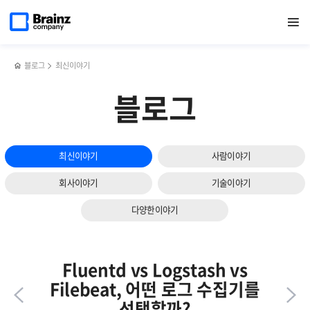
다음
메인
반복영역
로그
페이스북
트위터
링크드인
블로그
CMS로
페이지로
열기
건너뛰기
이동
수집기
공유하기
공유하기
공유하기
공유하기
클라우드
슬라이드
Fluentd에
서비스
보기
대해
효율적으로
알아야
관리하는
블로그
최신이야기
할
3가지
5가지!
방법
블로그
최신이야기
사람이야기
회사이야기
기술이야기
다양한이야기
Fluentd vs Logstash vs
Filebeat, 어떤 로그 수집기를
선택할까?