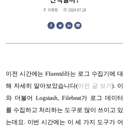
이화정
2024.07.28
이전 시간에는
Fluentd
라는 로그 수집
기에 대
해
자세히
알
아보았습니다
(
이
전 글
보기
).
이
와
더
불어
Logstash, Filebeat가
로
그 데
이
터
를 수집하고 처리하
는 도
구로
많이 쓰이고 있
는데요. 이번 시간에는
이 세 가지
도구
가 어