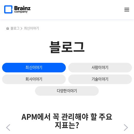
다음
메인
반복영역
회사와
페이스북
트위터
링크드인
블로그
GPU
페이지로
열기
건너뛰기
이동
팀의
공유하기
공유하기
공유하기
공유하기
모니터링의
슬라이드
성과를
중요성과
보기
높이는
솔루션
두
선택
블로그
최신이야기
가지
기준은?!
방법
블로그
최신이야기
사람이야기
회사이야기
기술이야기
다양한이야기
APM에서 꼭 관리해야 할 주요
지표는?