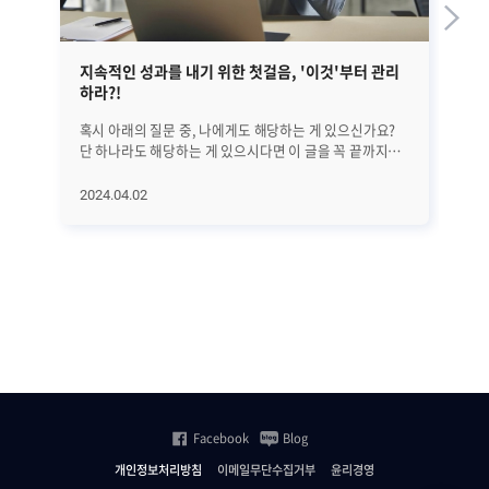
지속적인 성과를 내기 위한 첫걸음, '이것'부터 관리
금
하라?!
혹시 아래의 질문 중, 나에게도 해당하는 게 있으신가요?
지
단 하나라도 해당하는 게 있으시다면 이 글을 꼭 끝까지
'먹통
읽어보시기 바랍니다. 25년간 수많은 리더들을 분석해
카
의학적으로 밝혀낸 '지속적으로 성과를 만드는 방법'에
시
2024.04.02
20
대해서 하나씩 알아보려고 합니다. 오늘은 첫 번째로
카드
지속적인 성과를 위해 가장 먼저 관리해야 할 '이것'에
사
대해서 알아보겠습니다. 과연 '이것'은 무엇일까요? (*
네
알림: 이 글은 의사이자 CEO인 앨런 왓킨스의 [조율하여
신뢰
리딩하라(Coherence)]라는 책을 기반으로
'사
씌여졌습니다.) ㅣ가장 먼저 알고 관리해야 할 것은..
가
비즈니스에서는 수익과 이익 시장 점유율 확대 등 좋은
금융
'결과'를 내는 것이 가장 중요합니다. 그리고 그 결과를
금융
만들기 전에는 당연히 '행동'이 있어야 하죠. 그렇다면 그
제
'행동'에 영향을 미치는 요인들은 무엇이 있을까요? 위
있습니다. 최근 수
그림에서도 볼 수 있는 것처럼 우리의 '행동'을 결정하는
위
Facebook
Blog
것은 바로 '생각'입니다. 이 글을 읽고 있다가도 '좀 별로인
위
것 같은데...' 하는 생각이 들면 바로 그만 읽는 행동을 하게
한
개인정보처리방침
이메일무단수집거부
윤리경영
되는 것처럼. 그리고 그런 생각에 깊이 연관되어 큰 영향을
제니우