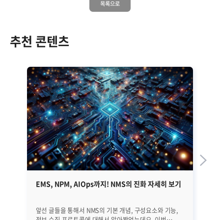
목록으로
추천 콘텐츠
EMS, NPM, AIOps까지! NMS의 진화 자세히 보기
브
사
앞선 글들을 통해서 NMS의 기본 개념, 구성요소와 기능,
클라우드 네이티브 인프라 환경에서 사업 시너지
정보 수집 프로토콜에 대해서 알아봤었는데요. 이번
극대화할 것