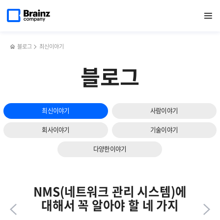
다음
메인
반복영역
가트너부터
페이스북
트위터
링크드인
블로그
쿠버네티스를
페이지로
열기
건너뛰기
이동
딜로이트까지,
공유하기
공유하기
공유하기
공유하기
통해
슬라이드
2024
본
보기
IT트렌드
컨테이너
총정리
오케스트레이션
블로그
최신이야기
블로그
최신이야기
사람이야기
회사이야기
기술이야기
다양한이야기
NMS(네트워크 관리 시스템)에
대해서 꼭 알아야 할 네 가지