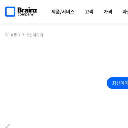
메인
반복영역
GPU
페이스북
트위터
링크드인
블로그
옵저버빌리티
페이지로
건너뛰기
모니터링의
공유하기
공유하기
공유하기
공유하기
(Observability)
제품/서비스
고객
가격
자
이동
중요성과
vs
솔루션
APM,
선택
우리
블로그
최신이야기
기준은?!
기업에
맞는
솔루션은?!
최신이