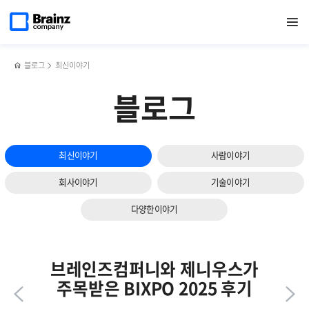
다음
메인
반복영역
하이브리드
페이스북
트위터
링크드인
블로그
서버 관리 툴 Zenius SMS로 서버 접속 및 명령어 이력 관리하기
페이지로
열기
건너뛰기
이동
클라우드
공유하기
공유하기
공유하기
공유하기
슬라이드
모니터링에서
보기
Zenius의
4가지
블로그
최신이야기
핵심
강점
블로그
최신이야기
사람이야기
회사이야기
기술이야기
다양한이야기
브레인즈컴퍼니와 제니우스가
주목받은 BIXPO 2025 후기