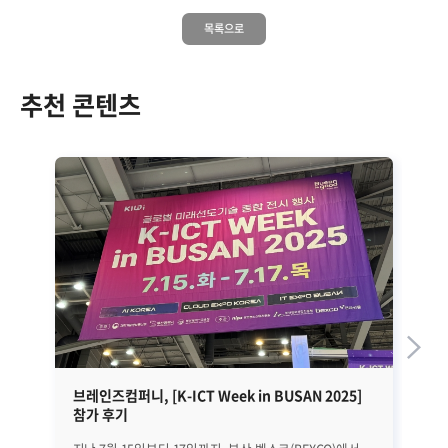
목록으로
추천 콘텐츠
브레인즈컴퍼니, [K-ICT Week in BUSAN 2025]
브
참가 후기
20