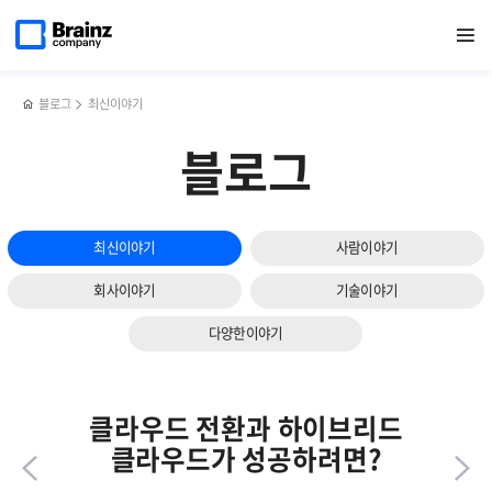
다음
메인
반복영역
제니우스
페이스북
트위터
링크드인
블로그
가트너부터
페이지로
열기
건너뛰기
이동
(Zenius),
공유하기
공유하기
공유하기
공유하기
딜로이트까지,
슬라이드
웰메이드
2024
보기
드라마와
IT트렌드
언론사에서도
총정리
블로그
최신이야기
주목하다
블로그
최신이야기
사람이야기
회사이야기
기술이야기
다양한이야기
클라우드 전환과 하이브리드
클라우드가 성공하려면?