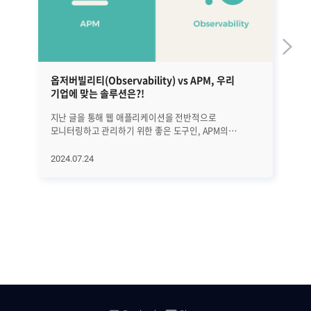
옵저버빌리티(Observability) vs APM, 우리
오
기업에 맞는 솔루션은?!
가
지난 글을 통해 웹 애플리케이션을 전반적으로
지난
모니터링하고 관리하기 위한 좋은 도구인, APM의
A
핵심요소와 기능에 대해서 알아봤습니다(지난 글 보기).
보
APM은 분명 좋은 도구이지만 문제 원인이 애플리케이션,
맞
2024.07.24
20
웹, WAS, DB가 아닌 특정한 시스템 오류이거나 클라우드
사
네이티브 환경에서의 장애일 경우 문제 발생 원인을
포인트였습니
명확히 밝히기 어려울 수 있습니다. 따라서 이번 시간에는
비용
APM의 한계성은 무엇이고, 이를 보완하기 위한 방법은
있
무엇인지 자세히 살펴보겠습니다. │APM 한계성 불과
될 수 있는데
얼마 전까지만 해도 예상치 못한 장애를 탐지하고
알
분석하는 것은, 기존 APM만으로 충분했었습니다.
살펴보
기존에는 모놀리식 구조로 되어있어 애플리케이션이 적은
Sourc
수로 구성되어 있었고, Web-WAS-DB가 모두 단일 구조로
핵
구성되어 있었기 때문입니다. 하지만 현재 대다수
배포
기업들은 MSA 환경에서 서비스를 구축하고, DevOps
소