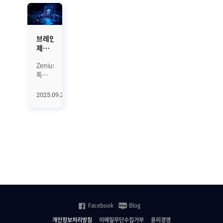
브레인즈컴퍼니,
제니우스
(Zenius)
Zenius에
에
특화된
특화된
AI
AI
Agent
Agent
2025.09.29
서비스가
서비스
출시되다
출시
브레인즈컴퍼니가
통합
모니터링
솔루션
제니우스
(Zenius)
에
특화된
대화형
Facebook
Blog
AI
Agent
개인정보처리방침
이메일무단수집거부
윤리경영