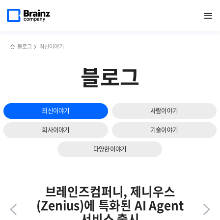
메인
반복영역
하이브리드
페이스북
트위터
링크드인
블로그
서버
페이지로
열기
건너뛰기
이동
클라우드와
공유하기
공유하기
공유하기
공유하기
모니터링
쿠버네티스
솔루션
모니터링
(SMS)
시
의
블로그
최신이야기
반드시
파일
고려해야
모니터링
블로그
할
기능을
4가지
통한
로그
모니터링
최신이야기
사람이야기
방법
회사이야기
기술이야기
다양한이야기
브레인즈컴퍼니, 제니우스
(Zenius)에 특화된 AI Agent
서비스 출시