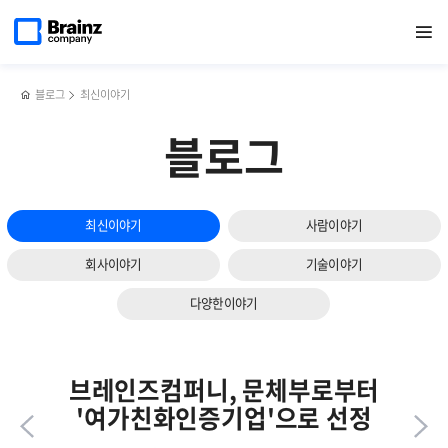
메인
반복영역
리눅스와
페이스북
트위터
링크드인
블로그
브레인즈컴퍼니가
페이지로
열기
건너뛰기
이동
윈도우의
공유하기
공유하기
공유하기
공유하기
주목받은,
시스템
BIXPO
로그를
2024
효과적으로
생생
블로그
최신이야기
모니터링하는
후기
법
블로그
최신이야기
사람이야기
회사이야기
기술이야기
다양한이야기
브레인즈컴퍼니, 문체부로부터
'여가친화인증기업'으로 선정