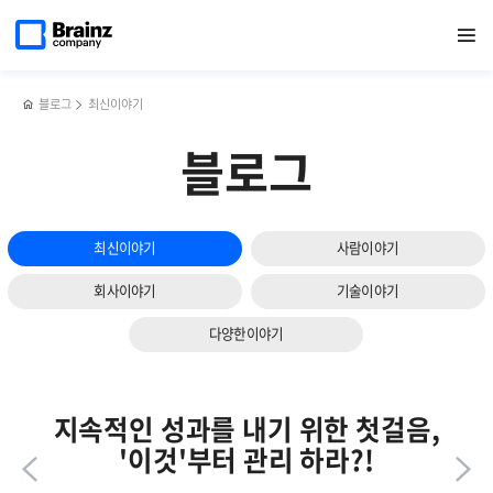
메인
반복영역
Helm과
페이스북
트위터
링크드인
블로그
EMS,
페이지로
열기
건너뛰기
이동
Argo의
공유하기
공유하기
공유하기
공유하기
NPM,
개념과
AIOps까지!
통합
NMS의
활용법?!
진화
블로그
최신이야기
자세히
보기
블로그
최신이야기
사람이야기
회사이야기
기술이야기
다양한이야기
지속적인 성과를 내기 위한 첫걸음,
'이것'부터 관리 하라?!