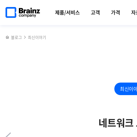
메인
반복영역
웹
페이스북
트위터
링크드인
블로그
다양한
페이지로
건너뛰기
애플리케이션
공유하기
공유하기
공유하기
공유하기
일본의
제품/서비스
고객
가격
자
이동
모니터링
문화를
솔루션,
경험하다
Zenius
(브레인즈컴퍼니
블로그
최신이야기
APM의
해외
주요기능과
연수단
특장점
후기,
下)
최신이
네트워크 