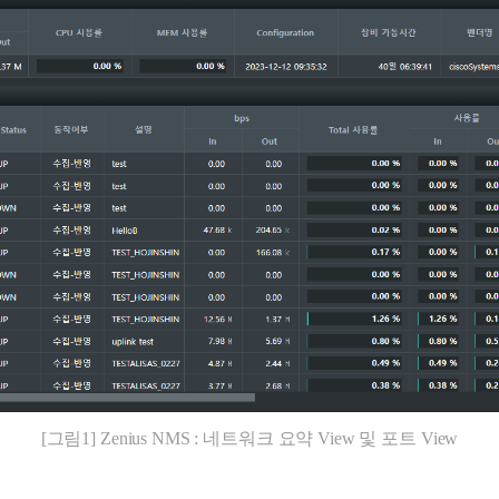
[그림1] Zenius NMS : 네트워크 요약 View 및 포트 View