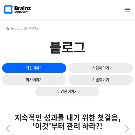
다음
메인
반복영역
Helm과
페이스북
트위터
링크드인
블로그
EMS,
페이지로
열기
건너뛰기
이동
Argo의
공유하기
공유하기
공유하기
공유하기
NPM,
슬라이드
개념과
AIOps까지!
보기
통합
NMS의
활용법?!
진화
블로그
최신이야기
자세히
보기
블로그
최신이야기
사람이야기
회사이야기
기술이야기
다양한이야기
지속적인 성과를 내기 위한 첫걸음,
'이것'부터 관리 하라?!